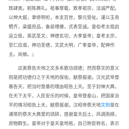
既肆类。躬陈典礼。祇事厚载，致孝祖宗，洁诚严配。
以伸大报，聿修明祀，本支百世，黎元受祉。谨以玉帛
牺齐，粢盛庶品，备兹禋瘗，式表至诚。皇伯考太祖启
运立极，英武圣文，神德玄功，大孝皇帝；皇考太宗，
至仁应道，神功圣德，文武大明，广孝皇帝，配神作
主。尚飨。』
这类祭告天地之文多系歌功颂德；然而祭文的意义
则是把功德归之于天地的保佑，献祭报谢。汉光武帝登
基告天，把当时登基的理由昭告上天。至于封禅大典，
在天下太平，人民安乐的时候，皇帝登泰山，把国家治
平的情况昭告上天，献祭报谢。汉昭帝祭天地
文则
是在
通常的祭天大典里的颂辞，感谢皇天后土，风调雨顺，
庶物群生。皇帝对于皇天皇地祇，自己称臣称名，表示