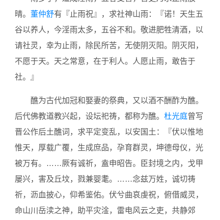
晴。
董仲舒
有『止雨祝』，求社神山雨：『诺！天生五
谷以养人，今淫雨太多，五谷不和。敬进肥牲清酒，以
请社灵，幸为止雨，除民所苦，无使阴灭阳。阴灭阳，
不愿于天。天之常意，在于利人。人愿止雨，敢告于
社。』
醮为古代加冠和娶妻的祭典，又以酒不酬酢为醮。
后代佛教道教兴起，设坛祀祷，都称为醮。
杜光庭
曾写
晋公作后土醮词，求平定变乱，以安国土：『伏以惟地
惟天，厚载广覆，生成庶品，孕育群灵，坤德母仪，光
被万有。……厥有诚祈，盍申昭告。臣封境之内，戈甲
屡兴，害及丘坟，戮兼婴耄。……念兹万姓，诚切祷
祈，沥血披心，仰希鉴佑。伏兮曲哀虔祝，俯借威灵，
命山川岳渎之神，助平灾淦，雷电风云之吏，共静郊