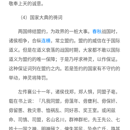
敬奉上天的诚意。
（4）国家大典的祷词
两国缔结盟约，为政界的一桩大事。
春秋
战国时，
诸侯相争，合纵
连横
，常立盟约。盟约的威信在于国际
道义。但是在道义衰落的战国时期，大家都不敢以国际
道义为盟约的唯一保障；于是乃呼求神灵，以作保证。
这种保证词列在盟约之内。若是签约的国家有不守约的
举动，神灵将降罚。
左传襄公十一年，诸侯伐郑，郑人惧，同盟子亳，
载在书上说：『凡我同盟，毋薀年、毋壅利、毋保奸、
毋留慝、救灾患、恤祸乱、同好恶、奖王室。或闲兹
命、司慎、司盟，名山名川，群神群祀，先王先公、七
姓十一国之神，明神殛之，俾失其民，坠命亡氏，路其