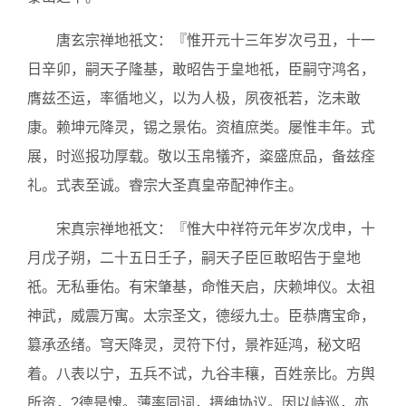
唐玄宗禅地祇文：『惟开元十三年岁次弓丑，十一
日辛卯，嗣天子隆基，敢昭告于皇地祇，臣嗣守鸿名，
膺兹丕运，率循地义，以为人极，夙夜祇若，汔未敢
康。赖坤元降灵，锡之景佑。资植庶类。屡惟丰年。式
展，时巡报功厚载。敬以玉帛犠齐，粢盛庶品，备兹痊
礼。式表至诚。睿宗大圣真皇帝配神作主。
宋真宗禅地祇文：『惟大中祥符元年岁次戊申，十
月戊子朔，二十五日壬子，嗣天子臣叵敢昭告于皇地
祇。无私垂佑。有宋肇基，命惟天启，庆赖坤仪。太祖
神武，威震万寓。太宗圣文，德绥九士。臣恭膺宝命，
篡承丞绪。穹天降灵，灵符下付，景祚延鸿，秘文昭
着。八表以宁，五兵不试，九谷丰穰，百姓亲比。方舆
所资，?德是愧。薄率同词，搢绅协议。因以峙巡，亦