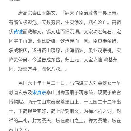
唐高宗泰山玉牒文：『嗣天子臣治敢告于昊上帝。
有隋位极颠危，天数穷否，生灵涂炭，鼎祚沦亡。高祖
伏
黄钺
而救黎元，锡元珪而拯沉溺。太宗功宏炼石，定
区宇于再麾，业比断鳌，饮沧漠而一息。臣黍奉余绪，
承威积庆，遂得费山寝燎，炎海韬波。虽业茂宗祧，实
降灵弩吴。今谨告成东岳，归上元，大宝克隆 鸿基永
固，凝熏万姓，陶化八弦。』
民国六十年十月二十日，马鸿逵夫人刘慕侠女士呈
献唐玄宗及
宋真宗
泰山封禅玉册于蒋总统，现藏于故宫
博物院。两册在山东泰安蒿里山上，于民国二十二年出
土，玉简现皆完好，简上所刻册文，为禅地祇之词。封
禅的典礼，封为祭天，坛在泰山之上，禅为祭地，坛在
泰山之下。