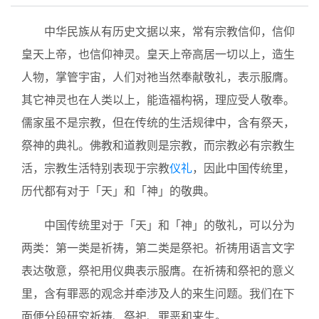
中华民族从有历史文据以来，常有宗教信仰，信仰
皇天上帝，也信仰神灵。皇天上帝高居一切以上，造生
人物，掌管宇宙，人们对祂当然奉献敬礼，表示服膺。
其它神灵也在人类以上，能造福构祸，理应受人敬奉。
儒家虽不是宗教，但在传统的生活规律中，含有祭天，
祭神的典礼。佛教和道教则是宗教，而宗教必有宗教生
活，宗教生活特别表现于宗教
仪礼
，因此中国传统里，
历代都有对于「天」和「神」的敬典。
中国传统里对于「天」和「神」的敬礼，可以分为
两类：第一类是祈祷，第二类是祭祀。祈祷用语言文字
表达敬意，祭祀用仪典表示服膺。在祈祷和祭祀的意义
里，含有罪恶的观念并牵涉及人的来生问题。我们在下
面便分段研究祈祷、祭祀、罪恶和来生。