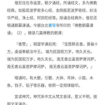
僧尼住在寺庙里，朝夕诵经，所诵经文，多为佛教
经典，如般若波罗密多心经、金刚般若波罗密经、妙法
华严经、净土经、阿弥陀经等。除诵念经典外，僧尼还
唱诵朝暮课诵。今据台北
善导
寺所印的『佛教朝暮课
诵』（2），摘录几篇佛教的朝课：
『香赞』，朔望早课前用： 『宝鼎爇名香，普徧十
方，虔诚奉献法中王。 端为民国祝万岁，地久天长。
端为民国祝万岁，地久天长。 南无香云盖菩萨摩诃萨，
南无香云盖菩萨摩诃萨， 南无香云盖菩萨摩诃萨。』
唱诵时，有大磬，引磬、大钟、吊钟、小鼓、木
鱼，铛子、铅子等乐器，依照一定规律敲叩。
宣读神咒，神咒系中文从梵文音译，意义不明，按
照文字诵念。