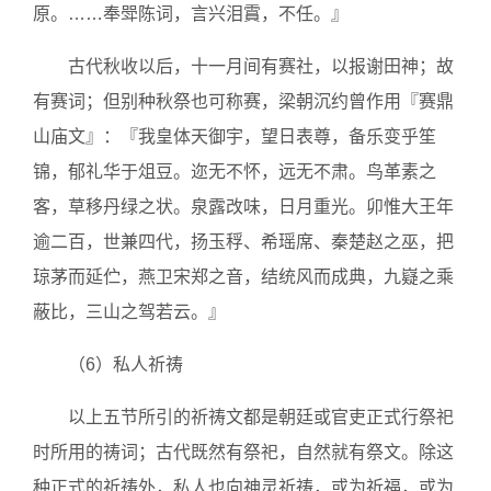
原。……奉斝陈词，言兴泪霣，不任。』
古代秋收以后，十一月间有赛社，以报谢田神；故
有赛词；但别种秋祭也可称赛，梁朝沉约曾作用『赛鼎
山庙文』：『我皇体天御宇，望日表尊，备乐变乎笙
锦，郁礼华于俎豆。迩无不怀，远无不肃。鸟革素之
客，草移丹绿之状。泉露改味，日月重光。卯惟大王年
逾二百，世兼四代，扬玉稃、希瑶席、秦楚赵之巫，把
琼茅而延伫，燕卫宋郑之音，结统风而成典，九嶷之乘
蔽比，三山之驾若云。』
（6）私人祈祷
以上五节所引的祈祷文都是朝廷或官吏正式行祭祀
时所用的祷词；古代既然有祭祀，自然就有祭文。除这
种正式的祈祷外，私人也向神灵祈祷，或为祈福，或为