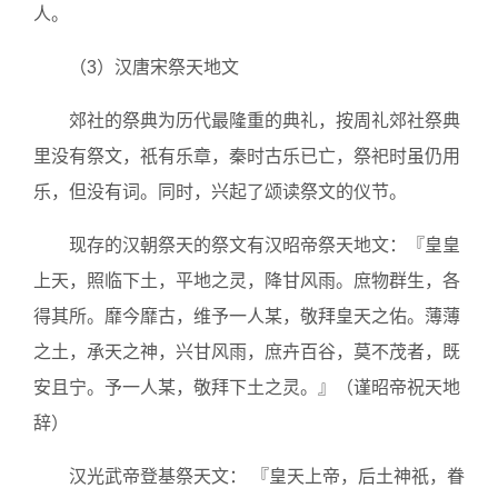
人。
（3）汉唐宋祭天地文
郊社的祭典为历代最隆重的典礼，按周礼郊社祭典
里没有祭文，祇有乐章，秦时古乐已亡，祭祀时虽仍用
乐，但没有词。同时，兴起了颂读祭文的仪节。
现存的汉朝祭天的祭文有汉昭帝祭天地文：『皇皇
上天，照临下土，平地之灵，降甘风雨。庶物群生，各
得其所。靡今靡古，维予一人某，敬拜皇天之佑。薄薄
之土，承天之神，兴甘风雨，庶卉百谷，莫不茂者，既
安且宁。予一人某，敬拜下土之灵。』（谨昭帝祝天地
辞）
汉光武帝登基祭天文： 『皇天上帝，后土神祇，眷