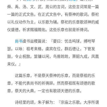
舜、禹、汤、文、武、周公的言词，这些言词常是一篇
一篇的正式文告。在正式文告中，有祭神的歌词。祭祀
以礼仪动作为主，以乐歌为辅。祭祀的乐章歌颂神的威
仪盛德，祈求赐福赐佑。这些乐章也就是祈祷词。
尚书
虞书益稷篇说：『夔曰：忧击鸣球，搏咐琴
瑟。以咏：祖考来格，虞宾在位，群后德让，下管发
鼓，令止柷敔。筮镛以闲，鸟兽跄跄，萧韶九成，凤凰
来仪。』
这篇乐章，不是祭天祭神的乐章，而是祭祖的乐
章，不能代表尚书的祈祷辞。然而祭祖既有颂德的歌
章，祭天的大典，一定也有歌颂天德的乐章。
诗经里的颂，朱子解为：『宗庙之乐歌。大序所谓