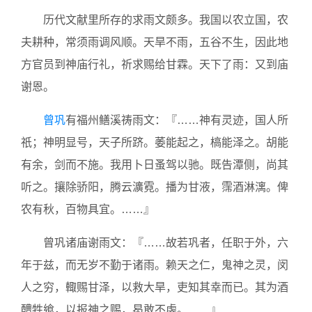
历代文献里所存的求雨文颇多。我国以农立国，农
夫耕种，常须雨调风顺。天旱不雨，五谷不生，因此地
方官员到神庙行礼，祈求赐给甘霖。天下了雨：又到庙
谢恩。
曾巩
有福州鳝溪祷雨文：『……神有灵迹，国人所
祇；神明显号，天子所跻。萎能起之，槁能泽之。胡能
有余，剑而不施。我用卜日蚤驾以驰。既告潭侧，尚其
听之。攘除骄阳，腾云瀇霓。播为甘液，霈酒淋漓。俾
农有秋，百物具宜。……』
曾巩诸庙谢雨文：『……故若巩者，任职于外，六
年于兹，而无岁不勤于诸雨。赖天之仁，鬼神之灵，闵
人之穷，輙赐甘泽，以救大旱，吏知其幸而已。其为酒
醴牲飨，以报神之赐，曷敢不虔。……』