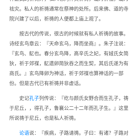
祛灾。私人的祈祷通常在祭神的处所。后来佛、道的寺
院兴建了以后，祈祷的人便都上庙上观了。
按古代的传说，很古的时候就有私人祈祷的故事。
诗经玄鸟章云：『天命玄乌，降而坐商』。朱子注说：
『玄鸟、鳦也。春分玄鸟降，高辛氏之妃，有娀氏女简
狄，祈于郊禖，鳦遗卵简狄吞之而生契，其后氏遂为有
商氏。』玄鸟降卵为神话，祈于郊禖也算神话的一部
份。但是古代已有祈祷并非虚话。
史记
孔子
列传说：『纥与颜氏女野合而生孔子，祷
于尼丘，，得孔子，鲁襄公二十二年而孔子生。』这里
所说祷于尼丘，也是私人祈祷。
论语
说：『疾病，子路请祷。子曰：有诸？子路对