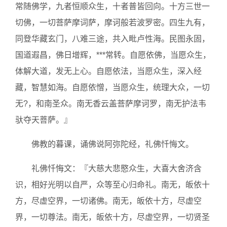
常随佛学，九者恒顺众生，十者普皆回向。十方三世一
切佛，一切菩萨摩词萨，摩诃般若波罗密。四生九有，
同登华藏玄门，八难三途，共入毗卢性海。民图永固，
国道遐昌，佛日增辉，***常转。自愿依佛，当愿众生，
体解大道，发无上心。自愿依法，当愿众生，深入经
藏，智慧如海。自愿依憎，当愿众生，统理大众，一切
无?，和南圣众。南无香云盖菩萨摩诃罗，南无护法韦
驮夺天菩萨。』
佛教的暮课，诵佛说阿弥陀经，礼佛忏悔文。
礼佛忏悔文：『大慈大悲愍众生，大喜大舍济含
识，相好光明以自严，众等至心归命礼。南无，皈依十
方，尽虚空界，一切诸佛。南无，皈依十方，尽虚空
界，一切尊法。南无，皈依十方，尽虚空界，一切贤圣