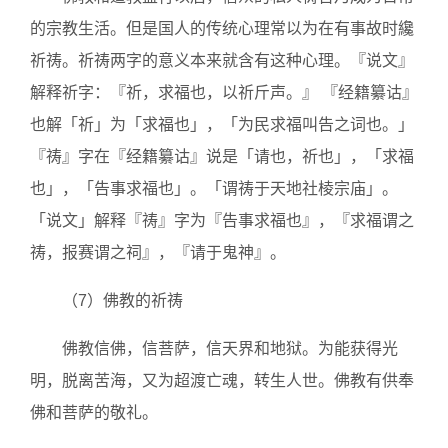
的宗教生活。但是国人的传统心理常以为在有事故时纔
祈祷。祈祷两字的意义本来就含有这种心理。『说文』
解释祈字：『祈，求福也，以祈斤声。』 『经籍纂诂』
也解「祈」为「求福也」，「为民求福叫告之词也。」
『祷』字在『经籍纂诂』说是「请也，祈也」，「求福
也」，「告事求福也」。「谓祷于天地社棱宗庙」。
「说文」解释『祷』字为『告事求福也』，『求福谓之
祷，报赛谓之祠』，『请于鬼神』。
（7）佛教的祈祷
佛教信佛，信菩萨，信天界和地狱。为能获得光
明，脱离苦海，又为超渡亡魂，转生人世。佛教有供奉
佛和菩萨的敬礼。