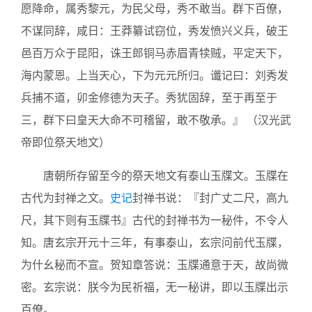
愿降命，属秀黎元，为民父母，秀不敢当。群下百僚，
不谋同辞，咸日：王莽纂试窃位，秀发愤兴义兵，破王
邑百万众于昆阳，诛王郎铜马赤眉青犊贼，平定天下，
海内蒙恩。上当天心，下为元元所归。谶记曰：刘秀发
兵捕不道，卯金修德为天子。秀犹固辞，至于再至于
三，群下曰皇天大命不可稽留，敢不敬承。』 （汉光武
帝即位祭天地文）
唐朝所存留至今的祭天地文有泰山玉牒文。玉牒在
古代为封禅之文。
史记
封禅书说：『封广丈二尺，高九
尺，其下则有玉牒书』古代的封禅书为一秘件，不令人
知。唐玄宗开元十三年，有事泰山，玄宗问前代玉牒，
为什幺秘而不宣。贺知章答说：玉牒通意于天，故尚微
密。玄宗说：朕今为民祈福，无一秘讲，即以玉牒出示
百僚。