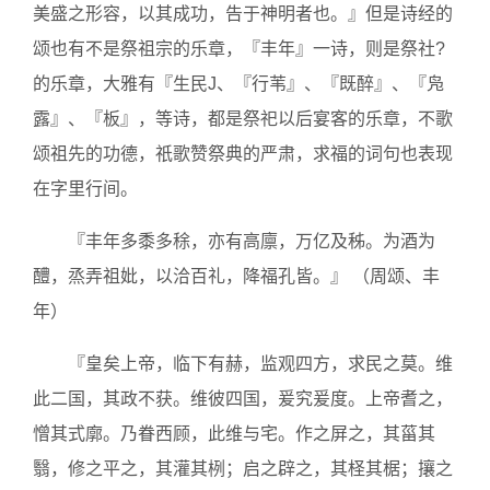
美盛之形容，以其成功，告于神明者也。』但是诗经的
颂也有不是祭祖宗的乐章，『丰年』一诗，则是祭社?
的乐章，大雅有『生民J、『行苇』、『既醉』、『凫
露』、『板』，等诗，都是祭祀以后宴客的乐章，不歌
颂祖先的功德，祇歌赞祭典的严肃，求福的词句也表现
在字里行间。
『丰年多黍多稌，亦有高廪，万亿及秭。为酒为
醴，烝弄祖妣，以洽百礼，降福孔皆。』 （周颂、丰
年）
『皇矣上帝，临下有赫，监观四方，求民之莫。维
此二国，其政不获。维彼四国，爰究爰度。上帝耆之，
憎其式廓。乃眷西顾，此维与宅。作之屏之，其菑其
翳，修之平之，其灌其栵；启之辟之，其柽其椐；攘之