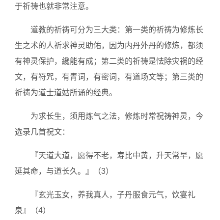
于祈祷也就非常注意。
道教的祈祷可分为三大类：第一类的祈祷为修炼长
生之术的人祈求神灵助佑，因为内丹外丹的修炼，都须
有神灵保护，纔能有成；第二类的祈祷是怯除灾祸的经
文，有符咒，有青词，有密词，有道场文等；第三类的
祈祷为道士道姑所诵的经典。
为求长生，须用炼气之法，修炼时常祝祷神灵，今
选录几首祝文：
『天道大道，愿得不老，寿比中黄，升天常早，愿
延其命，与道长久。』（3）
『玄光玉女，养我真人，子丹服食元气，饮宴礼
泉』（4）