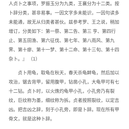
人贞卜之事项，罗振玉分为九类，王襄分为十二类。按
卜辞分类，甚非易事。一因文字多未能识，一因句读多
未能通，故无从归类者甚伙。兹参考罗、王之说，稍加
增订，分类如下：第一祭、第二告、第三 亨、第四行
止、第五田渔、第六征伐、第七年、第八雨风、第九
霁、第十瘳、第十一梦、第十二命、第十三旬、第十四
杂卜。』 （1）
贞卜用龟，取龟在秋天，春天杀龟衅龟，然后加以
攻治，锯去背甲，留用腹甲，钻凿小孔，大龟甲可有七
十二钻。贞卜时，以火燋灼龟甲小孔，小孔旁乃有裂
纹，巨纹称为墨，细纹称为拆。贞者按照裂纹，以定吉
凶。把吉凶之辞，刻于小孔旁，即是卜辞。现在所有甲
骨文，就是这种卜辞。