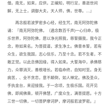
僧。南无，如来，应供，正编知，明行足，善逝世间
解，无上士，调御大夫，天人师，佛，世尊。…』
再念般若波罗密多心经，经生咒，南无阿弥陀佛
诵：『南无阿弥陀佛，（遶念数百千声)一心归命，极
乐世界，阿弥陀佛，愿以净光照我，慈誓摄我，我今正
念，称如来名。为菩提道，求生净土。佛昔本誓，若有
众生，欲生我国，志心信乐，乃至十念。若不生者，不
敢正觉。以此念佛因缘，得入如来。大誓海中，承佛慈
力，众罪消灭，善根增长。若临命终，自知时至。身无
病苦，、全不贪恋，意不颠倒，如人禅定。佛及圣众，
手执金台，来迎接我。于一念顷，生极乐国。花开见
佛，即闻佛乘，顿开佛慧，广度众生，满菩提愿。十方
三世一切佛，一切菩萨摩诃萨，摩诃般若波罗密。』