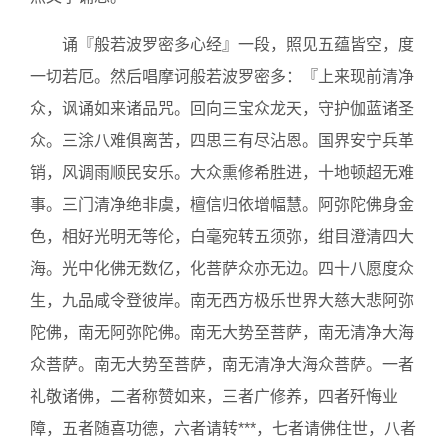
诵『般若波罗密多心经』一段，照见五蕴皆空，度
一切若厄。然后唱摩诃般若波罗密多：『上来现前清净
众，讽诵如来诸品咒。回向三宝众龙天，守护伽蓝诸圣
众。三涂八难俱离苦，四思三有尽沾恩。国界安宁兵革
销，风调雨顺民安乐。大众熏修希胜进，十地顿超无难
事。三门清净绝非虞，檀信归依增幅慧。阿弥陀佛身金
色，相好光明无等伦，白毫宛转五须弥，绀目澄清四大
海。光中化佛无数亿，化菩萨众亦无边。四十八愿度众
生，九品咸令登彼岸。南无西方极乐世界大慈大悲阿弥
陀佛，南无阿弥陀佛。南无大势至菩萨，南无清净大海
众菩萨。南无大势至菩萨，南无清净大海众菩萨。一者
礼敬诸佛，二者称赞如来，三者广修养，四者歼悔业
障，五者随喜功德，六者请转***，七者请佛住世，八者