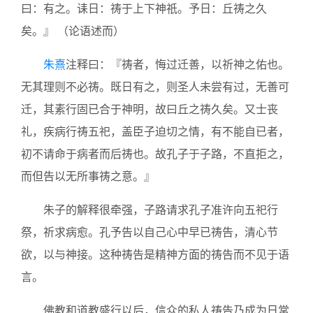
曰：有之。诔日：祷于上下神祇。予日：丘祷之久
矣。』 （论语述而）
朱熹
注释曰：『祷者，悔过迁善，以祈神之佑也。
无其理则不必祷。既日有之，则圣人未尝有过，无善可
迁，其素行固已合于神明，故曰丘之祷久矣。又士丧
礼，疾病行祷五祀，盖臣子迫切之情，有不能自已者，
初不请命于病者而后祷也。故孔子于子路，不直拒之，
而但告以无所事祷之意。』
朱子的解释很牵强，子路请求孔子准许向五祀行
祭，祈求病愈。孔予告以自己心中早已祷告，清心节
欲，以与神接。这种祷告是精神方面的祷告而不见于语
言。
佛教和道教盛行以后，信众的私人祷告乃成为日常