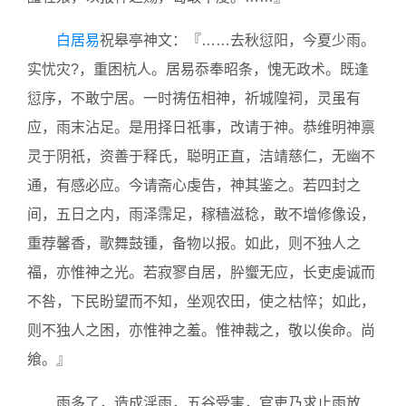
白居易
祝皋亭神文：『……去秋愆阳，今夏少雨。
实忧灾?，重困杭人。居易忝奉昭条，愧无政术。既逢
愆序，不敢宁居。一时祷伍相神，祈城隍祠，灵虽有
应，雨末沾足。是用择日祇事，改请于神。恭维明神禀
灵于阴祇，资善于释氏，聪明正直，洁靖慈仁，无幽不
通，有感必应。今请斋心虔告，神其鉴之。若四封之
间，五日之内，雨泽霈足，稼穑滋稔，敢不增修像设，
重荐馨香，歌舞鼓锺，备物以报。如此，则不独人之
福，亦惟神之光。若寂寥自居，肸蠁无应，长吏虔诚而
不咎，下民盼望而不知，坐观农田，使之枯悴；如此，
则不独人之困，亦惟神之羞。惟神裁之，敬以俟命。尚
飨。』
雨多了，造成淫雨，五谷受害，官吏乃求止雨放