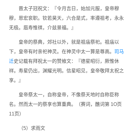
晋太子冠祝文：『令月吉日，始加元服，皇帝穆
穆，恩宏衮职。钦若昊天，六合是式，率遵祖考，永永
无极。眉寿惟祺，介兹景福。』
皇帝的祭典，郊社以外，就是祖庙祭祀。祖庙以
下，皇帝有时亲祀神灵。在神灵中太一算是尊高。
司马
迁
史记载有拜祝太一的赞飨文：『德星昭衍，厥惟休
祥。寿星仍出，渊耀光明。信星昭见，皇帝敬拜太祝之
享。』
皇帝祭太一，自称皇帝，不像祭天地时自称臣称
名。然而太一的祭享也算重典。（赛词，醮词第 1O页
11页）
（5）求雨文