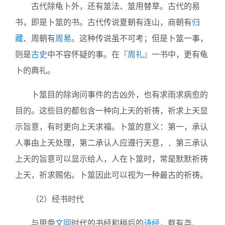
古代除龟卜外，还有筮法、筮用替草。古代的易
书，即是卜筮的书。古代传说夏朝有连山，商朝有
归
藏
、周朝有
周易
。这种传说虽不可考；但是卜筮一事，
则是
古史
中不容怀疑的事。在『
周礼
』一书中，更有龟
卜的典礼。
卜筮目的除询问事件的吉凶外，也有求雨求病愈的
目的。这些目的都包含一种向上天的祈祷，祈求上天显
示旨意，有时更向上天求福。卜筮的意义：第一，承认
人事由上天处理，第二承认人应遵行天意，．第三承认
上天的旨意可以显示给人，人在卜筮时，常是默默祈祷
上天，祈求赐佑。卜筮因此可以视为一种最古的祈祷。
（2）经书时代
与甲骨
文同
时代的书经和稍后的
诗经
，载有尧、