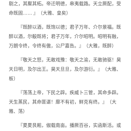
剔之，其檿其柘。帝迁明德，串夷载路。天立厥配，受
命既固…… 』（大雅、皇矣）
『既醉以酒，既饱以德；君子万年、介尔景福。既
醉以酒，尔殽既将；君子万年，介尔昭明。昭明有融，
万朗令终，令终有傲，公尸嘉告。』（大雅，既醉）
『敬天之怒，无敢戏豫：敬天之渝，无敢驰驱！昊
天日明，及尔出王。昊天旦旦，及尔游衍。』（大雅、
板）
『荡荡上帝，下民之辟。疾威卜三管，其命多辟。
天生蒸民，其命匪谌！靡不有初，鲜克有终。』（大
雅、荡）
『畟畟艮耜，俶载南亩。播厥百谷，实函斯活。或