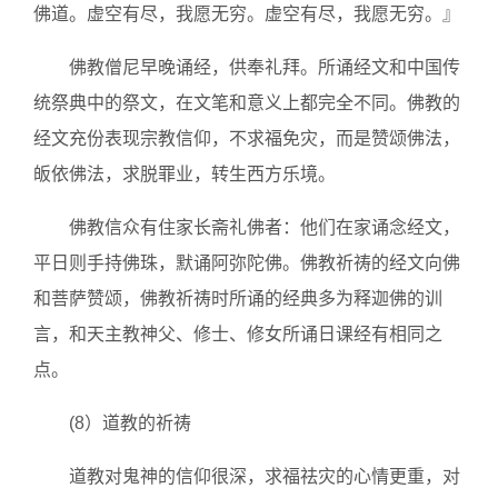
佛道。虚空有尽，我愿无穷。虚空有尽，我愿无穷。』
佛教僧尼早晚诵经，供奉礼拜。所诵经文和中国传
统祭典中的祭文，在文笔和意义上都完全不同。佛教的
经文充份表现宗教信仰，不求福免灾，而是赞颂佛法，
皈依佛法，求脱罪业，转生西方乐境。
佛教信众有住家长斋礼佛者：他们在家诵念经文，
平日则手持佛珠，默诵阿弥陀佛。佛教祈祷的经文向佛
和菩萨赞颂，佛教祈祷时所诵的经典多为释迦佛的训
言，和天主教神父、修士、修女所诵日课经有相同之
点。
(8）道教的祈祷
道教对鬼神的信仰很深，求福祛灾的心情更重，对