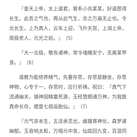
『皇天上帝，太上道君，曾系小兆某某，好道愿得
长生。此吾之气也，再从此气生，念之万遍无止也。令
北长生，上为真人，云车上迎，飞升天宫，上谒上帝，
南极老人，元光之前。』（5）
『大一北极，敬告诸神，常令魂魄安宁，无离某甲
身。』（6）
道教为能修养精气，先要存思，存思是静坐，存思
神物，心专于一，存思时，应行祈祷。祝曰：『真气下
流通幽关，镇神固精塞死源，玉经慧朗通万神，为我致
真命长存，拔度七祖返胎仙。』（7）
『元气非本生，五涂承灵出，雌雄寄神化，森罗遽
幽郁。玉音响太和，万唱元中发，仙庭回九变，百混同