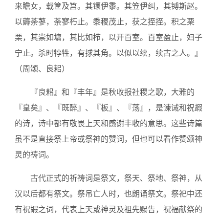
来瞻女，载筐及筥。其镶伊黍。其笠伊纠，其镈斯赵。
以薅荼蓼，荼寥朽止。黍稷茂止，获之挃挃。积之栗
栗，其崇如墉，其比如栉，以开百室。百室盈止，妇子
宁止。杀时犉牲，有捄其角。以似以续，续古之人。』
（周颂、良耜）
『良耜』和『丰年』是秋收报社稷之歌，大雅的
『皇矣』、『既醉』、『板』、『荡』，是谏诫和祝嘏
的诗，诗中都有敬畏上天和感谢丰收的意思。这些诗篇
虽不是直接祭上帝或祭神的赞词，但也可以看作赞颂神
灵的祷词。
古代正式的祈祷词是祭文，祭天、祭地、祭神，从
汉以后都有祭文。祭吊亡人时，也朗诵祭文。祭祀中还
有祝嘏之词，代表上天或神灵及祖先赐告，祝福献祭的