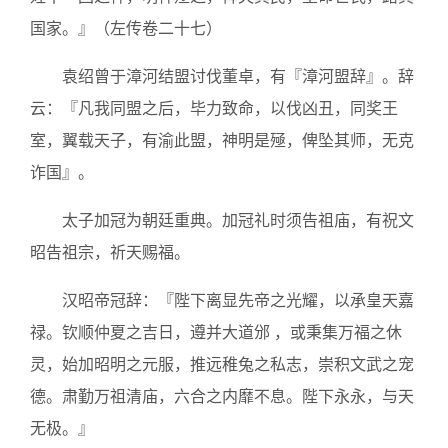
国家。』（左传卷二十七）
袁绍曾于漳河结盟讨伐董卓，有『漳河盟辞』。辞
云：『凡我同盟之后，毕力致命，以伐凶丑，同奖王
室，翼载天子，有渝此盟，神明是殛，俾坠其师，无克
诈国』。
太子加冠为朝廷重典。加冠礼时须告祖庙，有祝文
昭告祖宗，祈天赐福。
汉昭帝冠辞：『陛下离显先帝之光耀，以承皇天嘉
禄。钦顺仲夏之吉日，遵并大道邠 ，或秉集万福之休
灵，始加昭明之元服，推远稚兔之私志，崇积文武之宠
德。肃勤万祖清庙，六合之内靡不息。陛下永永，与天
无极。』