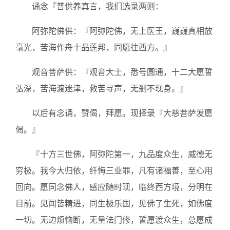
诵念『普供养真言，我们选录两则：
阿弥陀佛供：『阿弥陀佛，无上医王，巍巍真相放
毫光，苦海作舟十品莲邦，同愿往西方。』
观音菩萨供：『观音大士，悉号圆通，十二大愿誓
弘深，苦海渡迷津，救苦寻声，无剎不现身。』
以后有念诵，赞偈，拜愿。现择录『大慈菩萨发愿
偈。』
『十方三世佛，阿弥陀第一，九品度众生，威德无
穷极。我今大归依，纤悔三业罪，凡有诸福善，至心用
回向。愿同念佛人，感应随时现，临终西方境，分明在
目前。见闻皆精进，同生极乐国，见佛了生死，如佛度
一切。无边烦恼断，无量法门修，誓愿渡众生，总愿成