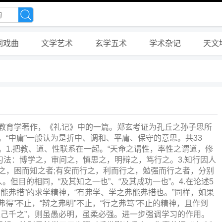
词戏曲
文学艺术
玄学五术
学术杂记
天文
教育学著作，《礼记》中的一篇。郑玄考证为孔丘之孙子思所
。“中庸”一般认为是折中、调和、平庸、保守的意思。共33
。1.把教、道、性联系在一起。“天命之谓性，率性之谓道，修
学习法：博学之，审问之，慎思之，明辩之，笃行之。3.知行因人
之，困而知之者;有安而行之，利而行之，勉强而行之者，分别
。但目的相同，“及其知之一也”、“及其成功一也”。4.在论述5
能弗措”的求学精神，“有弗学、学之弗能弗措也。”同样，如果
弗得”不止，“辩之弗明”不止，“行之弗笃”不止的精神，且作到
之己千之”，则虽愚必明，虽柔必强。进一步强调学习的作用。