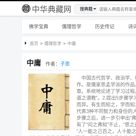
中华典藏网
搜典籍
佛学宝典
儒理哲学
历史传记
诗
首页
>
儒理哲学
>
中庸
中庸
作者：
子思
中国古代哲学、政治学、
作。是儒家思孟学派的作品
章。系统地论述了学习过程
道之谓教”。2.提出5步骤
而异。有生而知之，学而知
代表3种不同智力和身份的人
步骤之后，进一步引申出“弗
有了“问之弗知”不止，“思之
“人一能之己百之，人十能