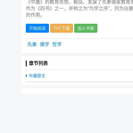
《中庸》的教育思想，概括、发展了先秦儒家教育
作为《四书》之一，并称之为“为学之序”，列为白
的作用。
开始阅读
TXT下载
加入书架
先秦
儒学
哲学
章节列表
中庸原文