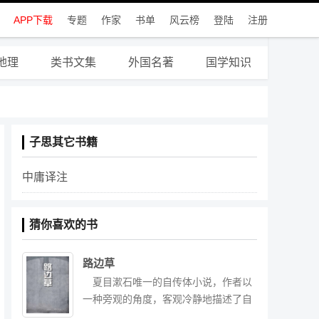
APP下载
专题
作家
书单
风云榜
登陆
注册
地理
类书文集
外国名著
国学知识
子思其它书籍
中庸译注
猜你喜欢的书
路边草
夏目漱石唯一的自传体小说，作者以
一种旁观的角度，客观冷静地描述了自
己所处的境遇与处理事情的前后经过，