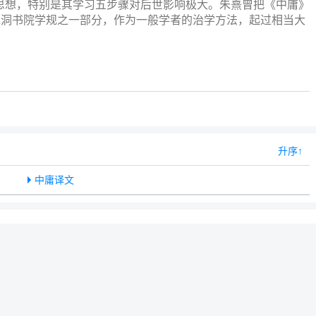
思想，特别是其学习五步骤对后世影响极大。朱熹曾把《中庸》
鹿洞书院学规之一部分，作为一般学者的治学方法，起过相当大
升序↑
中庸译文