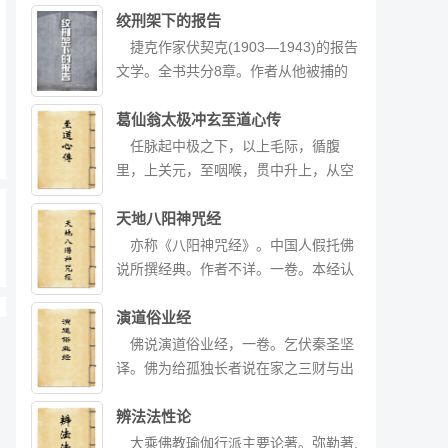
行文中他讲述了性格问题及童年经历如
绞刑架下的报告
何影响健三现在的生活。尤其在与妻子
捷克作家伏契克(1903—1943)的报告
的夫妇关系中，作者甚至将健三为何总
文学。全书共分8章。作者从他被捕的
是与妻子冷言相向的原因一点点地剖析
第一天写起,一直写到被判处死刑,写出
出来。健三从英国留学回东京后，带着
了整个在狱期间所遭到的德国法西斯的
葛仙翁太极冲玄至道心传
满腔热情致力于做学问，但每个月的薪
骇人听闻的拷打与迫害,同时又表现了一
任脉起中极之下，以上毛际，循腹
水只够一家人勤俭度日。而落魄的岳
个共产党员对革命、对胜利的坚定信
里，上关元，至咽喉，贯中升上，从空
父、穷困的养父母、重病的哥哥和姐
念。他在狱中组织和领导了“狱中集体”,
入脑而住，脉至龈交而止（即下齿缝
姐，都把留过学的健三当作“主心骨”，
与法西斯匪徒进行斗争。作者还记述了
中），属阴脉之海也。督脉起下极之
天地八阳神咒经
直接或间接地向他要钱。虽然自己的生
许多同狱革命者可歌可泣的英雄事迹,展
腧，从脊里，上升风府，入脑上巅，循
亦称《八阳神咒经》。中国人假托佛
活窘迫不堪，但碍于情面，健三多少都
示了他们崇高的精神风貌;也写了叛徒出
额至鼻柱，气至此贯中，从空入喉而
说所撰经典。作者不详。一卷。本经认
会给一些，因此经常和妻子闹矛盾。健
卖战友,庸人悲观绝望的情景。在死神临
降，脉至龈交而止（即上齿缝中），属
为天地间只有人最胜最上,贵于一切万
三为生计疲于奔命，又不善于交际，无
近之际,作者以大无畏的革命乐观主义精
阳脉之海也。
物。人之身心即是佛法器,亦是十二部大
演道俗业经
法排遣精神上的孤独与迷茫。夹在金钱
神表明,他为欢乐而生,为欢乐而死,并叮
经卷。因此,人应当识心见性,修善背恶,
佛说演道俗业经，一卷。乞伏秦圣坚
与理想之间，他一边反思人生的意义，
嘱同志们和亲友,不要为他的死而悲哀,
以求解脱。经中论及殡葬,认为无须择吉
译。佛为给孤独长者说在家之三财与出
一边艰难地坚持着理想。而一路下来，
因为他的名字永远不会和悲哀联在一
日,选墓穴;论及婚嫁,认为乃阴阳自然之
家之三业者。
妻子虽对健有埋怨，但始终不离不弃。
起。此书以作者自身的经历塑造了一个
理,天之常道。经中又宣扬持诵本经之功
辨法法性论
最后，所有的事情总算暂时告一段落。
勇于为真理和人民事业献身的共产党人
德,谓“八阳”意为“明解”,即明解了别八识
大乘佛教瑜伽行派主要论著。弥勒著,