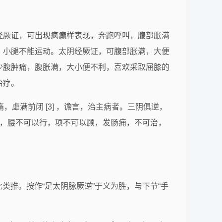
经厥证，可出现疯癫样表现，奔跑呼叫，腹部胀满
，小腿不能运动。太阴经厥证，可腹部胀满，大便
少腹肿痛，腹胀满，大小便不利，喜欢采取屈膝的
治疗。
痛，虚满前闭 [3] ，谵言，治主病者。三阴俱逆，
者，腰不可以行，项不可以顾，发肠痈，不可治，
此类推。按作“足太阴脉厥逆”于义为胜，与下节“手