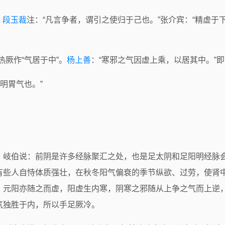
。
段玉裁
注：“凡言争者，谓引之使归于己也。”张介宾：“精虚
热厥作“气居于中”。
杨上善
：“寒邪之气因虚上乘，以居其中。”
阳明胃气也。”
？岐伯说：前阴是许多经脉聚汇之处，也是足太阴和足阳明经脉
有些人自恃体质强壮，在秋冬阳气偏衰的季节纵欲、过劳，使肾
，元阳亦随之而虚，阳虚生内寒，阴寒之邪随从上争之气而上逆
气独胜于内，所以手足厥冷。