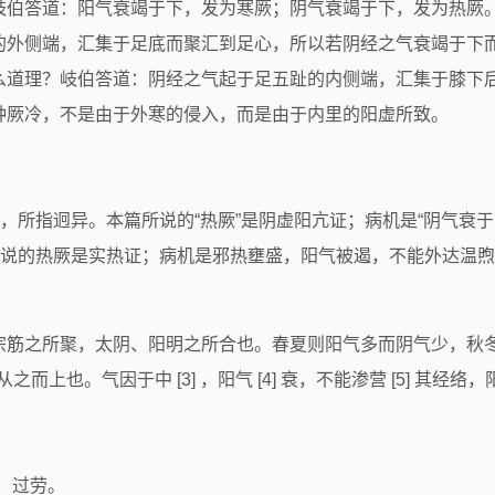
岐伯答道：阳气衰竭于下，发为寒厥；阴气衰竭于下，发为热厥
的外侧端，汇集于足底而聚汇到足心，所以若阴经之气衰竭于下
么道理？岐伯答道：阴经之气起于足五趾的内侧端，汇集于膝下
种厥冷，不是由于外寒的侵入，而是由于内里的阳虚所致。
，所指迥异。本篇所说的“热厥”是阴虚阳亢证；病机是“阴气衰于下
说的热厥是实热证；病机是邪热壅盛，阳气被遏，不能外达温煦
宗筋之所聚，太阴、阳明之所合也。春夏则阳气多而阴气少，秋
气因从之而上也。气因于中 [3] ，阳气 [4] 衰，不能渗营 [5]
欲、过劳。