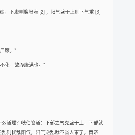
虚则腹胀满 [2] ；阳气盛于上则下气重 [3]
尸厥。”
不化，故腹胀满也。”
什么道理？岐伯答道：下部之气充盛于上，下部就
逆乱则扰乱阳气，阳气逆乱就不省人事了。黄帝