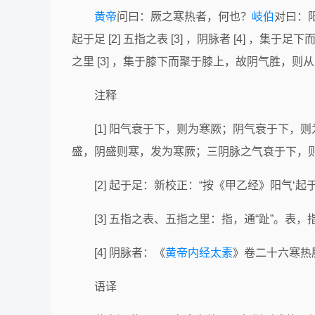
黄帝
问曰：厥之寒热者，何也？
岐伯
对曰：
起于足 [2] 五指之表 [3] ，阴脉者 [4
之里 [3] ，集于膝下而聚于膝上，故阴气胜，
注释
[1] 阳气衰于下，则为寒厥；阴气衰于下，
盛，阴盛则寒，发为寒厥；三阴脉之气衰于下，
[2] 起于足：新校正：“按《甲乙经》阳气‘起于足
[3] 五指之表、五指之里：指，通“趾”。表
[4] 阴脉者：《
黄帝内经太素
》卷二十六寒热
语译