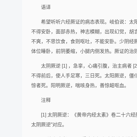
语译
希望听听六经厥证的病态表现。岐伯说：太
不得安卧，面部赤热，神志模糊，出现幻觉，胡
不爽，不思饮食，食则呕吐，不能安卧。少阴经
体位睡卧，前阴萎缩，小腿内侧发热。厥证的治
太阴厥逆 [1] ，急挛，心痛引腹，治主病者
不得前后，使人手足寒，三日死。太阳厥逆，僵仆
惊者死。阳明厥逆，喘咳身热，善惊衄呕血。
注释
[1] 太阴厥逆：《黄帝内经太素》卷二十六
太阴厥逆”对应。