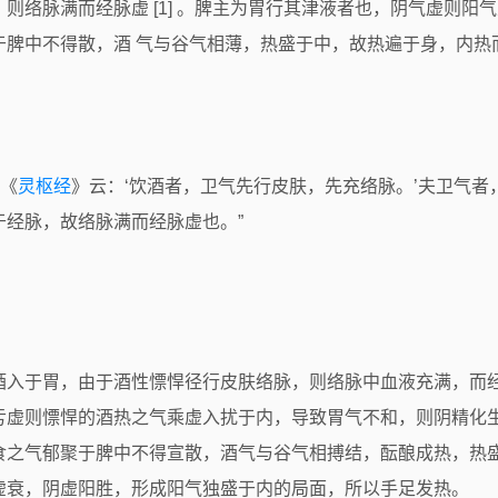
则络脉满而经脉虚 [1] 。脾主为胃行其津液者也，阴气虚则阳
脾中不得散，酒 气与谷气相薄，热盛于中，故热遍于身，内热而溺
“《
灵枢经
》云：‘饮酒者，卫气先行皮肤，先充络脉。’夫卫气
经脉，故络脉满而经脉虚也。”
酒入于胃，由于酒性慓悍径行皮肤络脉，则络脉中血液充满，而
亏虚则慓悍的酒热之气乘虚入扰于内，导致胃气不和，则阴精化
食之气郁聚于脾中不得宣散，酒气与谷气相搏结，酝酿成热，热
虚衰，阴虚阳胜，形成阳气独盛于内的局面，所以手足发热。