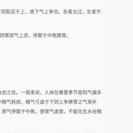
于下则取足于上，故下气上争也。去者太过，生者不
即阴寒邪气上逆，停聚于中焦脾胃。
会合之处。一般来说，人体在春夏季节是阳气偏多
中精气耗损，精气亏虚于下则上争脾胃之气来补
，邪气停聚于中焦，使胃气虚衰，不能化生水谷精