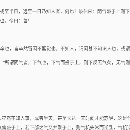
，或至半日，远至一日乃知人者，何也？岐伯曰：阴气盛于上则下虚，下
人也。帝曰：善！
，犹卒也，言卒然冒闷不醒觉也。不知人，谓闷甚不知识人也，或谓
：“所谓阴气者，下气也，下气而盛于上，则下反无气矣，无气则
人猝然不知人事，或者半天，甚至长达一天时间才能苏醒，这是
气偏盛于上，若下部之气又并聚于上，则气机失常而逆乱，气机