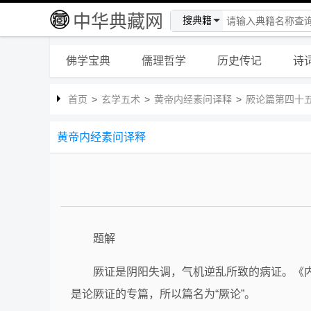
中华典藏网
搜典籍
佛学宝典
儒理哲学
历史传记
诗
首页
>
玄学五术
>
黄帝内经素问译释
>
厥论篇第四十
黄帝内经素问译释
题解
厥证是阴阳失调，气机逆乱所致的病证。《
是论厥证的专篇，所以篇名为“厥论”。