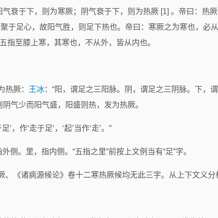
阳气衰于下，则为寒厥；阴气衰于下，则为热厥 [1] 。帝曰：
] ，集于足下而聚于足心，故阳气胜，则足下热也。帝曰：寒厥之为寒
则从五指至膝上寒，其寒也，不从外，皆从内也。
则为热厥：
王冰
：“阳，谓足之三阳脉。阴，谓足之三阴脉。下，谓
则阴气少而阳气盛，阳盛则热，发为热厥。
’，作‘走于足’，‘起’当作‘走’。”
，指外侧。里，指内侧。“五指之里”前按上文例当有“足”字。
厥、《诸病源候论》卷十二寒热厥候均无此三字。从上下文义分