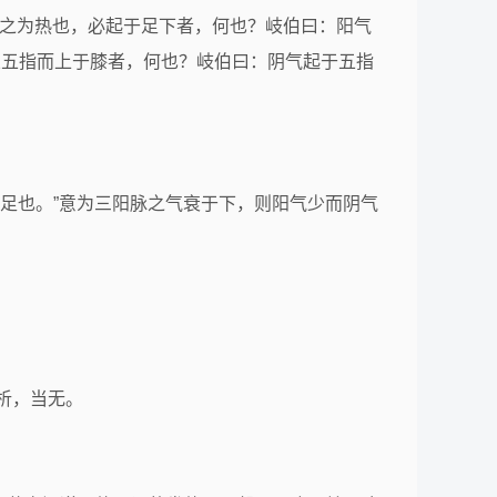
热厥之为热也，必起于足下者，何也？岐伯曰：阳气
也，必从五指而上于膝者，何也？岐伯曰：阴气起于五指
足也。”意为三阳脉之气衰于下，则阳气少而阴气
析，当无。