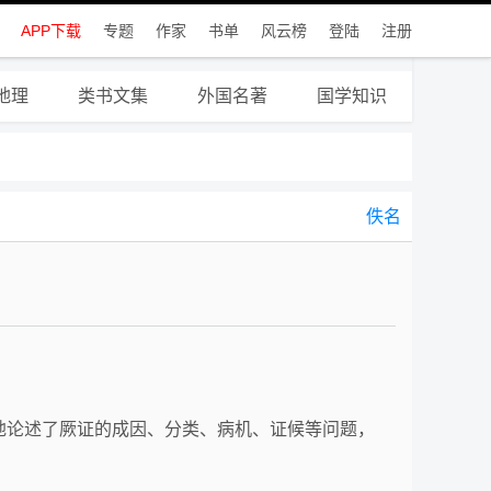
APP下载
专题
作家
书单
风云榜
登陆
注册
地理
类书文集
外国名著
国学知识
佚名
地论述了厥证的成因、分类、病机、证候等问题，