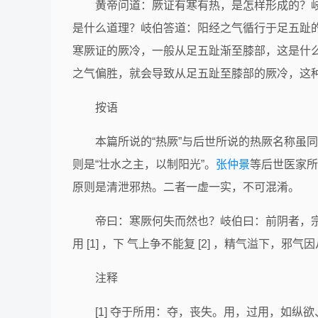
黄帝问道：厥证有寒有热，是怎样形成的？
是什么道理？岐伯答道：阳经之气循行于足五趾
寒厥证的厥冷，一般从足五趾渐至膝部，这是什
之气偏胜，就会导致从足五趾至膝部的厥冷，这
按语
本篇所说的“热厥”与后世所说的热厥名称虽同
则是“壮水之主，以制阳光”。
张仲景
等后世医家所
原则是清泄邪热。二者一虚一实，不可混淆。
帝曰：寒厥何失而然也？岐伯曰：前阴者，
用 [1] ，下 气上争不能复 [2] ，精气溢下，邪
注释
[1] 夺于所用：夺，丧失。用，过用，如纵