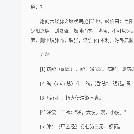
道：对！
愿闻六经脉之厥状病能 [1] 也。岐伯曰：
少阳之厥，则暴聋，颊肿而热，胁痛，不可以运。
厥，则少腹肿痛，腹胀，泾溲 [4] 不利，好卧屈
注释
[1] 病能（tài态）：能，通“态”。病能，即病
[2] 眴（xuàn炫）仆：眴，通“眩”，眼花。
[3] 后不利：指大便滞涩不爽。
[4] 泾溲：王冰：“泾，大便。溲，小便。”
[5] 肿：《甲乙经》卷七第三无，疑衍。