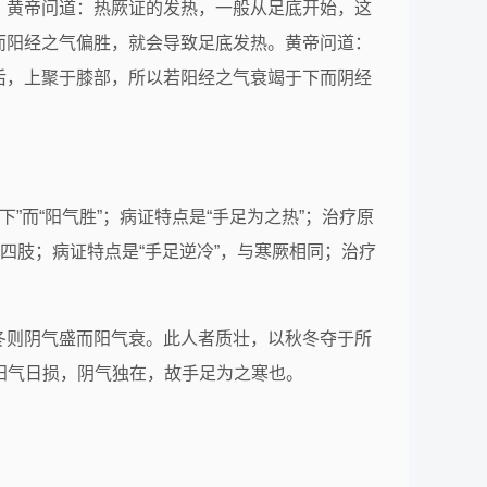
。黄帝问道：热厥证的发热，一般从足底开始，这
而阳经之气偏胜，就会导致足底发热。黄帝问道：
后，上聚于膝部，所以若阳经之气衰竭于下而阴经
”而“阳气胜”；病证特点是“手足为之热”；治疗原
四肢；病证特点是“手足逆冷”，与寒厥相同；治疗
冬则阴气盛而阳气衰。此人者质壮，以秋冬夺于所
 其经络，阳气日损，阴气独在，故手足为之寒也。