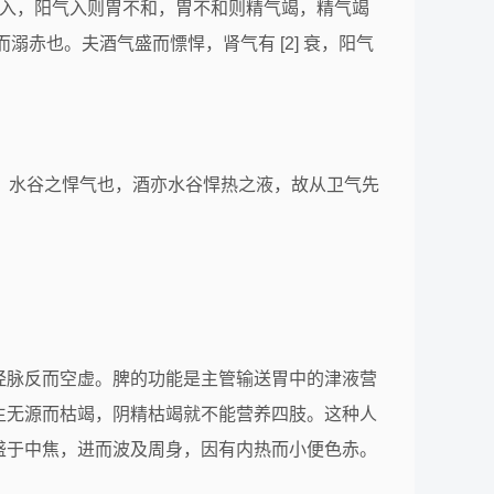
气入，阳气入则胃不和，胃不和则精气竭，精气竭
赤也。夫酒气盛而慓悍，肾气有 [2] 衰，阳气
者，水谷之悍气也，酒亦水谷悍热之液，故从卫气先
经脉反而空虚。脾的功能是主管输送胃中的津液营
生无源而枯竭，阴精枯竭就不能营养四肢。这种人
盛于中焦，进而波及周身，因有内热而小便色赤。