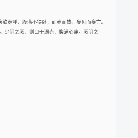
则癫疾欲走呼，腹满不得卧，面赤而热，妄见而妄言。
卧。少阴之厥，则口干溺赤，腹满心痛。厥阴之
。