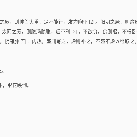
巨阳之厥，则肿首头重，足不能行，发为眴仆 [2] 。阳明之厥，
太阴之厥，则腹满䐜胀，后不利 [3] ，不欲食，食则呕，不得
膝，阴缩肿 [5] ，内热。盛则写之，虚则补之，不盛不虚以经取之
态。
眴仆，眼花跌倒。