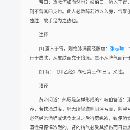
帝曰：热厥何如而然也？岐伯曰：酒入于胃，
则不营其四支也。此人必数醉若饱以入房，气聚于
独胜，故手足为之热也。
注释
[1] 酒入于胃，则络脉满而经脉虚：
张志聪
：
行于皮肤，从皮肤而充于络脉。是不从脾气而行于
[2] 有：《甲乙经》卷七第三作“日”。义胜。
语译
黄帝问道：热厥是怎样形成的？岐伯答道：
养，若饮酒过度，脾无所输送则阴津亏虚，阴津
必然经常酒醉或饱食太过之后行房纵欲，致使酒
酒性是慓悍浓烈的，肾的精气必受其损伤而日益