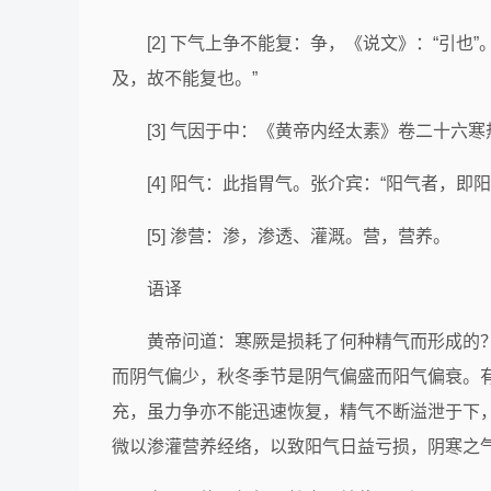
[2] 下气上争不能复：争，《说文》：“引也”
及，故不能复也。”
[3] 气因于中：《黄帝内经太素》卷二十六寒
[4] 阳气：此指胃气。张介宾：“阳气者，即
[5] 渗营：渗，渗透、灌溉。营，营养。
语译
黄帝问道：寒厥是损耗了何种精气而形成的
而阴气偏少，秋冬季节是阴气偏盛而阳气偏衰。
充，虽力争亦不能迅速恢复，精气不断溢泄于下
微以渗灌营养经络，以致阳气日益亏损，阴寒之