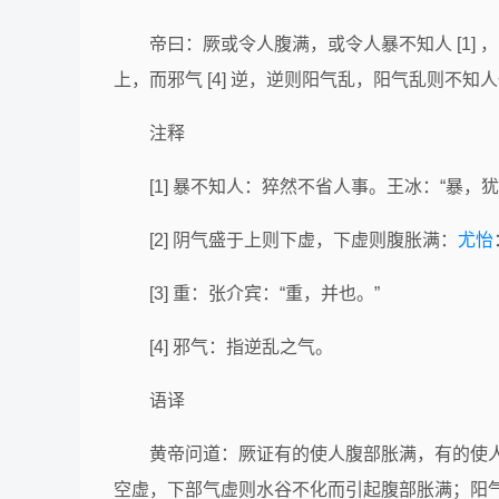
帝曰：厥或令人腹满，或令人暴不知人 [1] 
上，而邪气 [4] 逆，逆则阳气乱，阳气乱则不知
注释
[1] 暴不知人：猝然不省人事。王冰：“暴
[2] 阴气盛于上则下虚，下虚则腹胀满：
尤怡
[3] 重：张介宾：“重，并也。”
[4] 邪气：指逆乱之气。
语译
黄帝问道：厥证有的使人腹部胀满，有的使
空虚，下部气虚则水谷不化而引起腹部胀满；阳