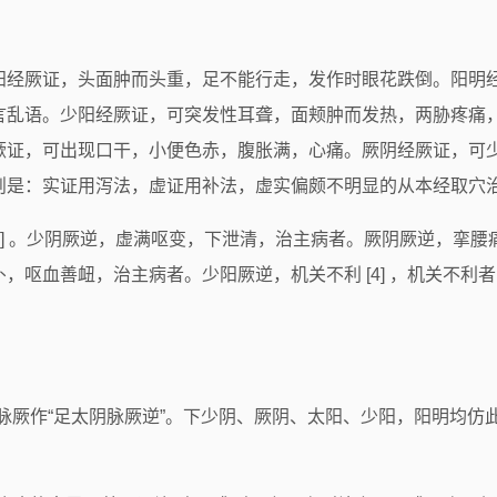
阳经厥证，头面肿而头重，足不能行走，发作时眼花跌倒。阳明
言乱语。少阳经厥证，可突发性耳聋，面颊肿而发热，两胁疼痛
厥证，可出现口干，小便色赤，腹胀满，心痛。厥阴经厥证，可
则是：实证用泻法，虚证用补法，虚实偏颇不明显的从本经取穴
 [2] 。少阴厥逆，虚满呕变，下泄清，治主病者。厥阴厥逆，挛腰
，呕血善衄，治主病者。少阳厥逆，机关不利 [4] ，机关不利
经脉厥作“足太阴脉厥逆”。下少阴、厥阴、太阳、少阳，阳明均仿