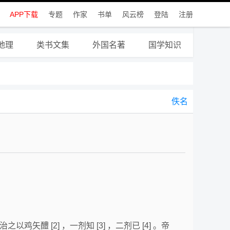
APP下载
专题
作家
书单
风云榜
登陆
注册
地理
类书文集
外国名著
国学知识
佚名
鸡矢醴 [2] ，一剂知 [3] ，二剂已 [4] 。帝