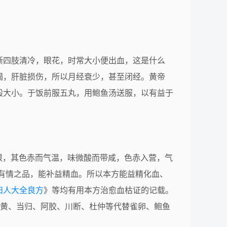
渐四肢清冷，眼花，时常大小便出血，这是什么
竭，肝脏损伤，所以月经衰少，甚至闭经。黄帝
般大小。于饭前服五丸，用鲍鱼汤送服，以有益于
茜根，其色赤而气温，味微酸而带咸，色赤入营，气
有情之品，能补益精血。所以本方能益精化血、
妇人大全良方
》等均有用本方治愈血枯证的记载。
地黄、当归、阿胶、川断、杜仲等代替雀卵、鲍鱼