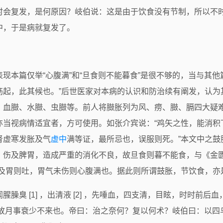
时会复发，是何原因？岐伯说：这是由于饮食没有节制，所以不
中，于是病就复发了。
现本篇仅举“心腹满”和“旦食则不能暮食”是很不够的，当与其他
筋起，此其候也。”后世医家对本病的认识和防治续有阐发，认为
、血臌、水臌、虫臌等。前人将臌胀列为风、痨、臌、膈四大疑
亦当视病情适宜者，方可使用。如张介宾说：“鸡矢之性，能消积
肾虚寒发胀及气
虚中
满等证，最所忌也，误服则死。”本文中之
，伤及脾胃，造成严重的消化不良，故旦食则暮不能食，与《金匮
伤及胃则吐，胃气未伤则心腹满也。据此则所谓鼓胀，节饮食，亦
臊臭 [1] ，出清液 [2] ，先唾血，四支清，目眩，时时前
事衰少不来也。帝曰：治之奈何？复以何术？岐伯曰：以四乌鲗骨 [3]