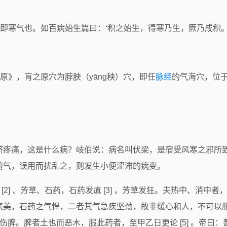
根，即寒气也。如百病始生篇曰：‘积之始生，得寒乃生，厥乃成积。
二原》，肓之原穴为脖胦（yāng秧）穴，即任
脉经
的气海穴，位于
脐疼痛，这是什么病？岐伯说：病名叫伏梁，是宿受风寒之邪所
腑气，误用而扰乱之，则发生小便涩滞的病变。
梁 [2] 、芳草、石药，石药发瘨 [3] ，芳草发狂。夫热中、
气美，石药之气悍，二者其气急疾坚劲，故非缓心和人，不可以
内伤脾。脾者土也而恶木，服此药者，至甲乙日更论 [5] 。帝曰：