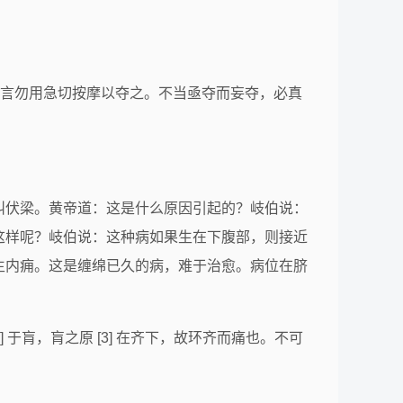
，犹言勿用急切按摩以夺之。不当亟夺而妄夺，必真
叫伏梁。黄帝道：这是什么原因引起的？岐伯说：
这样呢？岐伯说：这种病如果生在下腹部，则接近
生内痈。这是缠绵已久的病，难于治愈。病位在脐
 于肓，肓之原 [3] 在齐下，故环齐而痛也。不可