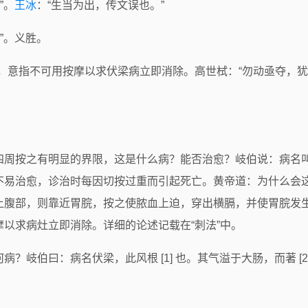
”。
王冰
：“生当为出，传文误也。”
使”。义胜。
亟夺，意指不可用按摩以求伏梁病立即消除。高世栻：“勿动亟夺
四周按之有明显的界限，这是什么病？能否治愈？岐伯说：病名
不易治愈，诊治时每因切按过重而引起死亡。黄帝道：为什么会
上腹部，则靠近胃脘，按之使脓血上迫，穿出横膈，并使胃脘发
以求病灶立即消除。详细的论述记载在“刺法”中。
岐伯曰：病名伏梁，此风根 [1] 也。其气溢于大肠，而著 [2]