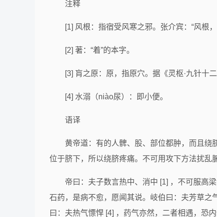
注释
[1] 风根：指宿受风寒之邪。张介宾：“风
[2] 著：“着”的本字。
[3] 肓之原：原，指原穴。据《灵枢·九针十
[4] 水溺（niào尿）：即小便。
语译
黄帝道：有的人髀、股、部位都肿，而且绕
位于脐下，所以绕脐疼痛。不可用攻下方法扰乱
帝曰：夫子数言热中、消中 [1] ，不可服高
石药，是病不愈，愿闻其说。岐伯曰：夫芳草之
曰：夫热气慓悍 [4] ，药气亦然，二者相遇，恐