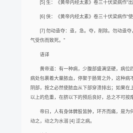
[5] 生：《黄帝内经太素》卷三十伏梁病作“出
[6] 侠：《黄帝内经太素》卷三十伏梁病作“
[7] 勿动亟夺：亟，急。夺，削除。勿动
气受伤而致死。”
语译
黄帝道：有一种病，少腹部盛满坚硬，病位
病处包裹着大量脓血，停聚于肠胃之外，这种病
阴部，按之必然使脓血从下部穿溃排出；如果在
以上的危重，在脐以下的预后良好，总之不可按摩
帝曰，人有身体髀股皆肿，环齐而痛，是为何病？
动之，动之为水溺 [4] 涩之病。