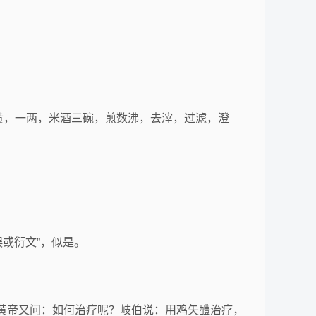
焙黄，一两，米酒三碗，煎数沸，去滓，过滤，澄
误或衍文”，似是。
黄帝又问：如何治疗呢？岐伯说：用鸡矢醴治疗，