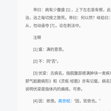
帝曰：病有少腹盛 [1] ，上下左右皆有根，
治，治之每切按之致死。帝曰：何以然？岐伯曰：此下
从，勿动亟夺 [7] 。论在刺法中。
注释
[1] 盛：满的意思。
[2] 不：同“否”。
[3] 伏梁：古病名。指脘腹部痞满肿块一
邪气脏腑病形》和《灵枢·经筋》亦有记载，病名
说明伏梁是指体内的痈疡，可参。
[4] 因：依傍。
高世栻
：“因，犹依也。”