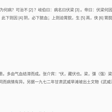
此为何病？可治不 [2] ？岐伯曰：病名曰伏梁 [3] 。帝曰：
则因 [4] 阴，必下脓血；上则迫胃脘，生 [5] 鬲，侠 [6
类疾患。多由气血结滞而成。张介宾：“伏，藏伏也。梁，彊（强）
同而病情有异。另据一九七二年甘肃武威旱滩坡出土文物《武威汉