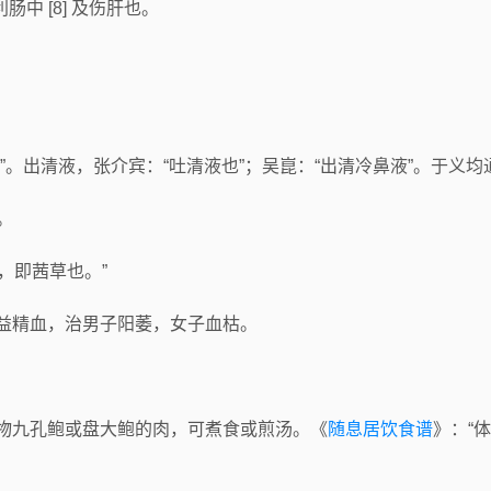
利肠中 [8] 及伤肝也。
涕”。出清液，张介宾：“吐清液也”；吴崑：“出清冷鼻液”。于义均
。
茹，即茜草也。”
，益精血，治男子阳萎，女子血枯。
动物九孔鲍或盘大鲍的肉，可煮食或煎汤。《
随息居饮食谱
》：“