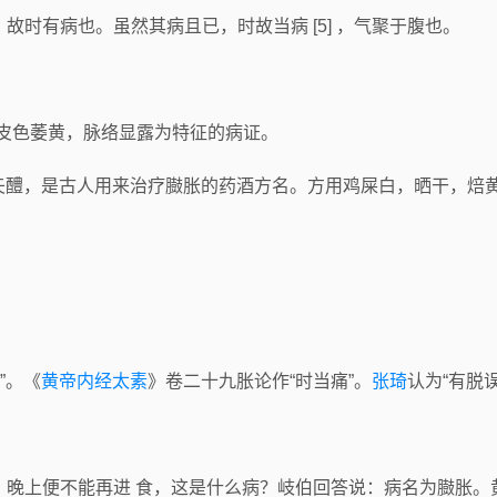
时有病也。虽然其病且已，时故当病 [5] ，气聚于腹也。
，皮色萎黄，脉络显露为特征的病证。
种。鸡矢醴，是古人用来治疗臌胀的药酒方名。方用鸡屎白，晒干，
”。《
黄帝内经太素
》卷二十九胀论作“时当痛”。
张琦
认为“有脱
，晚上便不能再进 食，这是什么病？岐伯回答说：病名为臌胀。