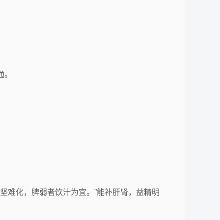
通。
体坚难化，脾弱者饮汁为宜。”能补肝肾，益精明