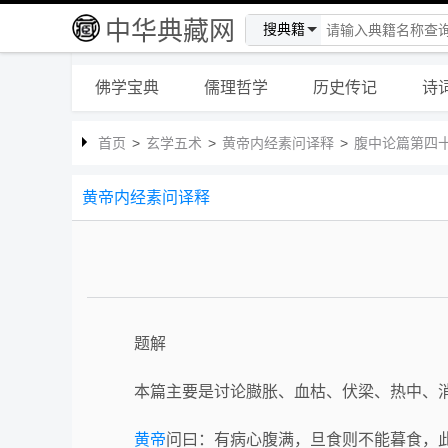
中华典藏网
搜典籍
佛学宝典
儒理哲学
历史传记
诗
首页
>
玄学五术
>
黄帝内经素问译释
>
腹中论篇第四
黄帝内经素问译释
题解
本篇主要是讨论臌胀、血枯、伏梁、热中、消
黄帝
问曰：有病心腹满，旦食则不能暮食，