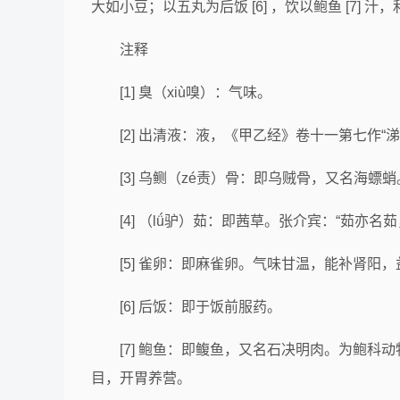
大如小豆；以五丸为后饭 [6] ，饮以鲍鱼 [7] 汁，
注释
[1] 臭（xiù嗅）：气味。
[2] 出清液：液，《甲乙经》卷十一第七作“
[3] 乌鲗（zé责）骨：即乌贼骨，又名海螵蛸
[4] （lǘ驴）茹：即茜草。张介宾：“茹亦名
[5] 雀卵：即麻雀卵。气味甘温，能补肾阳
[6] 后饭：即于饭前服药。
[7] 鲍鱼：即鳆鱼，又名石决明肉。为鲍科
目，开胃养营。