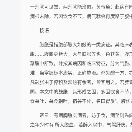
一剂就可见效，两剂就能治愈。黄帝道：此病有
病根未除，若因饮食不节，病气就会再度聚于腹
按语
臌胀是指腹部胀大如鼓的一类病证。其临床表
胀……腹胀身皆大，大与肤胀等也，色苍黄，腹
聚腹中所致，并按其病因和临床特征，分为气臌
难，当掌握标本虚实，正确施治。鸡矢醴一方，
凡鼓胀由于停积及湿热有余者，皆宜用之。若脾
同。本文中的鼓胀，其形成之因，多因饮食不节
食暮吐，暮食朝吐，宿谷不化，名曰胃反”。脾
帝曰：有病胸胁支满者，妨于食，病至则先闻腥
之年少时有 所大脱血，若醉入房中，气竭肝伤，故月