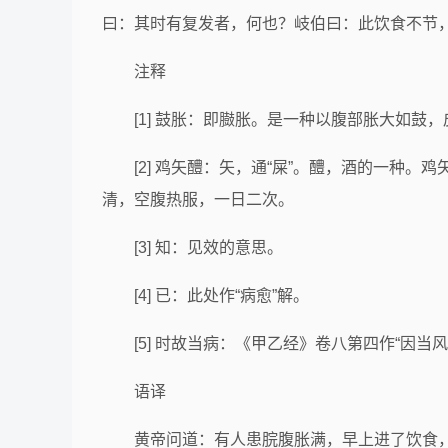
曰：其时有复发者，何也？岐伯曰：此饮食不节，故
注释
[1] 鼓胀：即臌胀。是一种以腹部胀大如鼓
[2] 鸡矢醴：矢，通“屎”。醴，酒的一
清，空腹热服，一日二次。
[3] 知：见效的意思。
[4] 已：此处作“病愈”解。
[5] 时故当病：《甲乙经》卷八第四作“因当风
语译
黄帝问道：有人患脘腹胀满，早上进了饮食