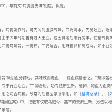
胁中”，与前文“病胸胁支满”相应，似是。
食，病将发作时，可先闻到腥臊气味，口泛清水，先见吐血，逐
是由于少年时期曾有过大出血，或因醉酒后恣行房事，使精气耗
用四份乌鲗骨，一份茹，二药混合，用麻雀卵和制成丸，如小豆
鲗骨“厥阴血分药也，其味咸而走血……诸血病皆治之。”“茹即
，专于行血活血。”二物合用，功专祛瘀生新。雀卵、鲍鱼为血肉
，用之切合病机。故常为后世医家所采用，如《
圣济总录
》、《
蒲辅周医案》中，记载有仅取乌贼骨、茜草的去瘀生新，另伍以
了示范。