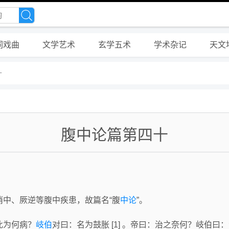
词戏曲
文学艺术
玄学五术
学术杂记
天文
十
腹中论篇第四十
中、厥逆等腹中疾患，故篇名“腹
中论
”。
此为何病？
岐伯
对曰：名为鼓胀 [1] 。帝曰：治之奈何？岐伯曰：治之以