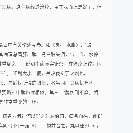
时发病。这种病经过治疗，虽在表面上是好了，但
篇目中有关论述互参。如《灵枢·水胀》：“鼓
其病理总属肝、脾、肾三脏失调，气、血、水停
难重症之一，说明本病虚实错杂，在治疗上较为困
下气，通利大小二便，盖攻伐实邪之剂也。……
鼓胀，与后世所说的臌胀，名虽同而其病机有不
要略》中脾伤症相似。其曰：“脾伤则不磨，朝
是非常重要的一环。
后血，病名为何？何以得之？岐伯曰：病名血枯。此得
 一茹 [4] ，二物并合之，丸以雀卵 [5] ，