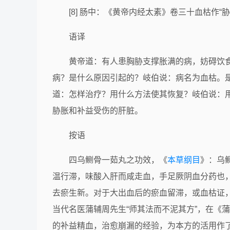
[8] 肠中：《黄帝内经太素》卷三十血枯作“
语译
黄帝道：有人患胸胁支撑胀满的病，妨碍饮
病？是什么原因引起的？岐伯说：病名为血枯。
道：怎样治疗？用什么方法使其恢复？岐伯说：
胁胀和补益受伤的肝脏。
按语
四乌鲗骨一茹丸之功效，《
本草纲目
》：乌
温行滞，味酸入肝而咸走血，手足厥阴血分药也
去瘀生新。对于大出血后的瘀血留滞，或血枯证
当代名医蒲辅周先生“师其法而不泥其方”，在《
的补益精血，治愈崩漏的经验，为本方的活用作