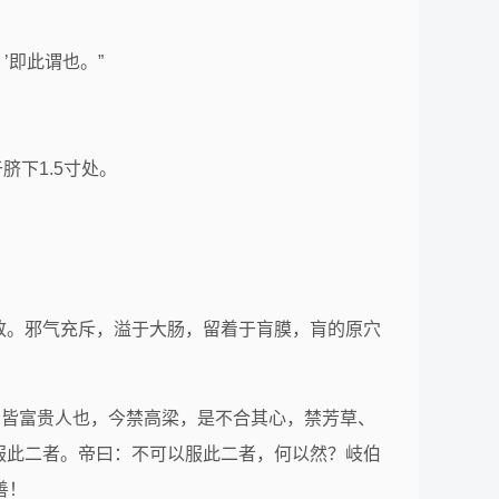
’即此谓也。”
脐下1.5寸处。
致。邪气充斥，溢于大肠，留着于肓膜，肓的原穴
消中者，皆富贵人也，今禁高梁，是不合其心，禁芳草、
服此二者。帝曰：不可以服此二者，何以然？岐伯
善！