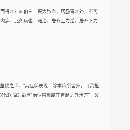
伏梁何因而得之？岐伯曰：裹大脓血，居肠胃之外，不可
] 胃脘内痈。此久病也，难治。居齐上为逆，居齐下为
梁坚硬之谓。”其症状表现，除本篇所言外，《灵枢·
代医简》载有“治伏梁裹脓在胃肠之外治方”，又