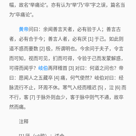
幅，故名“举痛论”。亦有认为“举”乃“卒”字之误，篇名当
为“卒痛论”。
黄帝
问曰：余闻善言天者，必有验于人；善言古
者，必有合于今；善言人者，必有厌 [1] 于己。如此则
道不惑而要数 [2] 极，所谓明也。今余问于夫子，令言
而可知，视而可见，扪而可得，令验于己而发蒙解惑，
可得而闻乎？
岐伯
再拜稽首 [3] 对曰：何道之问也？帝
曰：愿闻人之五藏卒 [4] 痛，何气使然？岐伯对曰：经
脉流行不止，环周不休。寒气入经而稽迟 [5] ，泣 [6] 而
不行，客 [7] 于脉外则血少，客于脉中则气不通，故卒
然而痛。
注释