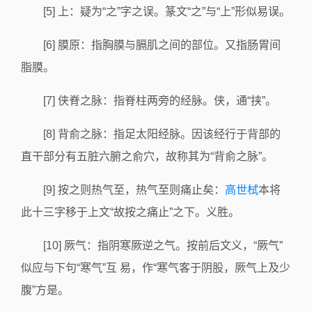
[5] 上：疑为“之”字之误。篆文“之”与“上”形似易误。
[6] 膜原：指胸膜与膈肌之间的部位。又指肠胃间
脂膜。
[7] 侠脊之脉：指脊柱两旁的经脉。侠，通“挟”。
[8] 背俞之脉：指足太阳经脉。因该经行于背部的
直干部分有五脏六腑之俞穴，故称其为“背俞之脉”。
[9] 按之则热气至，热气至则痛止矣：
高世栻
本将
此十三字移于上文“故按之痛止”之下。义胜。
[10] 厥气：指阴寒厥逆之气。按前后文义，“厥气”
似应与下句“寒气”互 易，作“寒气客于阴股，厥气上及少
腹”方是。