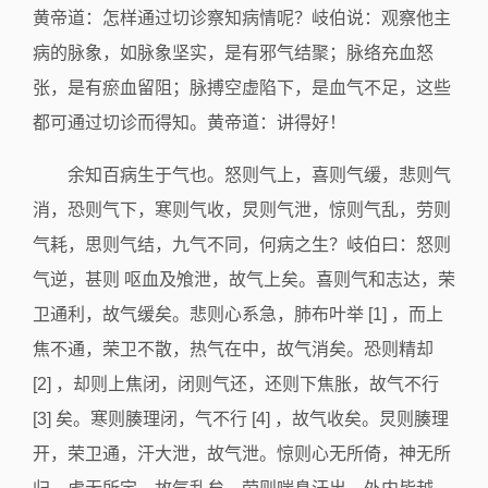
黄帝道：怎样通过切诊察知病情呢？岐伯说：观察他主
病的脉象，如脉象坚实，是有邪气结聚；脉络充血怒
张，是有瘀血留阻；脉搏空虚陷下，是血气不足，这些
都可通过切诊而得知。黄帝道：讲得好！
余知百病生于气也。怒则气上，喜则气缓，悲则气
消，恐则气下，寒则气收，炅则气泄，惊则气乱，劳则
气耗，思则气结，九气不同，何病之生？岐伯曰：怒则
气逆，甚则 呕血及飧泄，故气上矣。喜则气和志达，荣
卫通利，故气缓矣。悲则心系急，肺布叶举 [1] ，而上
焦不通，荣卫不散，热气在中，故气消矣。恐则精却
[2] ，却则上焦闭，闭则气还，还则下焦胀，故气不行
[3] 矣。寒则腠理闭，气不行 [4] ，故气收矣。炅则腠理
开，荣卫通，汗大泄，故气泄。惊则心无所倚，神无所