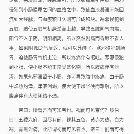
少腹，寒凝血滞，经脉牵引，所以腹痛牵引阴股。寒邪
侵犯到小肠膜原之间的血络之中，致使血液凝滞不能回
流到大经脉，气血瘀积日久则可形成积块。寒邪侵犯到
五脏，迫使五脏气机厥逆而上越，导致五脏阴气内竭，
阳气不入于阴，阴阳相离，所以突然剧痛而昏厥不省人
事；如果阴 阳之气复返，就可以苏醒了。寒邪侵犯到肠
胃，迫使肠胃气机上逆，所以疼痛伴有呕吐。寒邪侵犯
到小肠，使小肠不能正常受盛化物，所以腹痛伴有泄
泻。如果热邪滞留于小肠，亦可导致腹中疼痛，由于肠
中炽热灼津，津液涸竭，使大便干燥坚硬而难解，所以
腹痛伴有大便闭结不通。
帝曰：所谓言而可知者也。视而可见奈何？岐伯
曰：五藏六府，固尽有部，视其五色，黄赤为热，白为
寒，青黑为痛，此所谓视而可见者也。帝曰：扪而可得