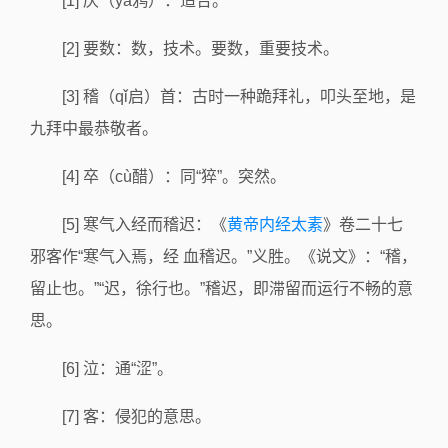
[1] 厌（yā鸦）：适合。
[2] 要数：数，技术。要数，重要技术。
[3] 稽（qǐ启）首：古时一种跪拜礼，叩头至地，是
九拜中最恭敬者。
[4] 卒（cù醋）：同“猝”。突然。
[5] 寒气入经而稽迟：《
黄帝内经太素
》卷二十七
邪客作“寒气入焉，经 血稽迟。”义胜。《说文》：“稽，
留止也。”“迟，徐行也。”稽迟，即滞留而运行不畅的意
思。
[6] 泣：通“涩”。
[7] 客：侵犯的意思。