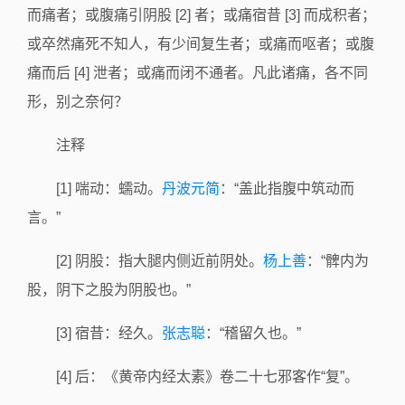
而痛者；或腹痛引阴股 [2] 者；或痛宿昔 [3] 而成积者；
或卒然痛死不知人，有少间复生者；或痛而呕者；或腹
痛而后 [4] 泄者；或痛而闭不通者。凡此诸痛，各不同
形，别之奈何？
注释
[1] 喘动：蠕动。
丹波元简
：“盖此指腹中筑动而
言。”
[2] 阴股：指大腿内侧近前阴处。
杨上善
：“髀内为
股，阴下之股为阴股也。”
[3] 宿昔：经久。
张志聪
：“稽留久也。”
[4] 后：《黄帝内经太素》卷二十七邪客作“复”。