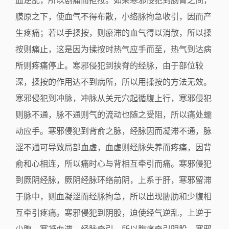
血逆乱，所以剧痛而拒按。如果寒邪侵犯到肠胃之间，
膜原之下，使血气不得布散，小络脉拘急收引，因而产
生疼痛；若以手揉按，则瘀滞的血气得以消散，所以揉
按则痛止，这是因为揉按时热气应手而至，热气到达病
所则疼痛停止。寒邪侵犯到挟脊的经脉，由于部位较
深，揉按的作用达不到病所，所以用揉按的方法无效。
寒邪侵犯到冲脉，冲脉从关元穴起循腹上行，寒邪侵犯
则脉不通，脉不通则气的流动也随之受阻，所以痛处蠕
动应手。寒邪侵犯到背俞之脉，经脉因而凝滞不通，脉
涩不通可导致局部血虚，血虚则经脉失养而疼痛，因背
俞和心相连，所以痛时心与背相互牵引而痛。寒邪侵犯
到厥阴经脉，厥阴经脉环络前阴，上系于肝，寒邪留滞
于脉中，则血凝涩而经脉拘急，所以出现胁肋和少腹相
互牵引疼痛。寒邪侵犯到阴股，迫使经气逆乱，上逆于