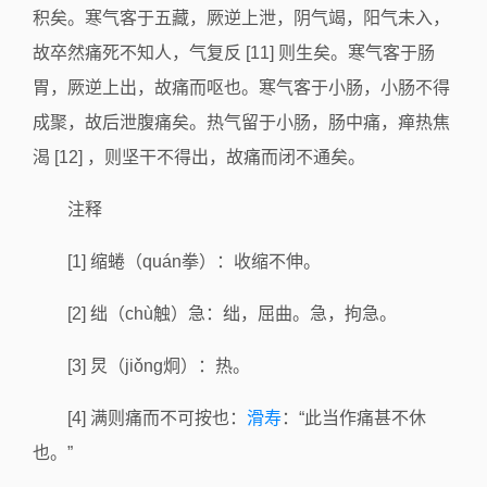
积矣。寒气客于五藏，厥逆上泄，阴气竭，阳气未入，
故卒然痛死不知人，气复反 [11] 则生矣。寒气客于肠
胃，厥逆上出，故痛而呕也。寒气客于小肠，小肠不得
成聚，故后泄腹痛矣。热气留于小肠，肠中痛，瘅热焦
渴 [12] ，则坚干不得出，故痛而闭不通矣。
注释
[1] 缩蜷（quán拳）：收缩不伸。
[2] 绌（chù触）急：绌，屈曲。急，拘急。
[3] 炅（jiǒng炯）：热。
[4] 满则痛而不可按也：
滑寿
：“此当作痛甚不休
也。”