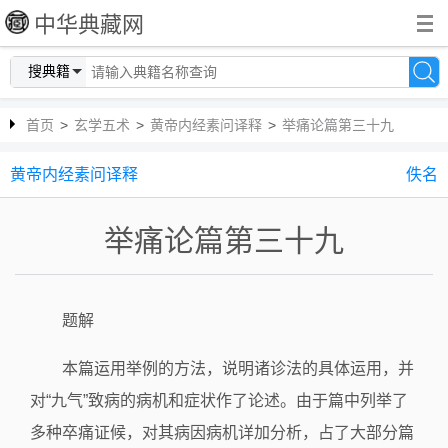
中华典藏网
搜典籍
首页
>
玄学五术
>
黄帝内经素问译释
>
举痛论篇第三十九
黄帝内经素问译释
佚名
举痛论篇第三十九
题解
本篇运用举例的方法，说明诸诊法的具体运用，并
对“九气”致病的病机和症状作了论述。由于篇中列举了
多种卒痛证候，对其病因病机详加分析，占了大部分篇