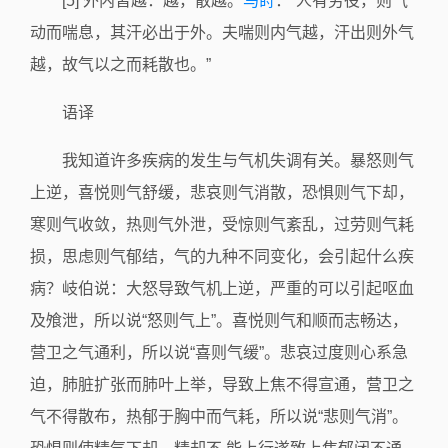
[5] 外内皆越：越，散越。
马莳
：“人有劳役，则气
动而喘息，其汗必出于外。夫喘则内气越，汗出则外气
越，故气以之而耗散也。”
语译
我知道许多疾病的发生与气机失调有关。暴怒则气
上逆，喜悦则气舒缓，悲哀则气消散，恐惧则气下却，
寒则气收敛，热则气外泄，受惊则气紊乱，过劳则气耗
损，思虑则气郁结，气的九种不同变化，会引起什么疾
病？岐伯说：大怒导致气机上逆，严重的可以引起呕血
及飧泄，所以说“怒则气上”。喜悦则气和顺而志畅达，
营卫之气通利，所以说“喜则气缓”。悲哀过度则心系急
迫，肺脏扩张而肺叶上举，导致上焦不得宣通，营卫之
气不得散布，热郁于胸中而气耗，所以说“悲则气消”。