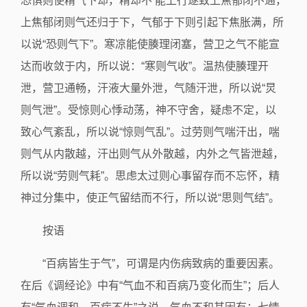
恐惧则使精气下却，精却不 能上行遂致上焦郁闭不通，
上焦郁闭则气还归于下，气郁于下则引起下焦胀满，所
以说“恐则气下”。寒凉能使腠理闭塞，营卫之气不能宣
达而收敛于内，所以说：“寒则气收”。温热使腠理开
泄，营卫通畅，汗液大量外泄，气随汗泄，所以说“炅
则气泄”。受惊则心悸动荡，神不守舍，疑虑不定，以
致心气紊乱，所以说“惊则气乱”。过劳则气喘汗出，喘
则气从内散越，汗出则气从外散越，内外之气皆泄越，
所以说“劳则气耗”。思虑太过则心事留存而不忘怀，精
神过分集中，使正气留结而不行，所以说“思则气结”。
按语
“百病皆生于气”，可谓是内伤病致病的重要因素。
在后《调经论》中有“气血不和百病乃变化而生”；后人