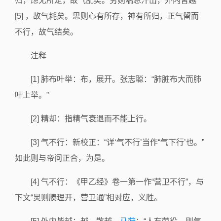
归，虑无所定，故气乱矣。劳则喘息汗出，外内皆越
[5] ，故气耗矣。思则心有所存，神有所归，正气留而
不行，故气结矣。
注释
[1] 肺布叶举：布，展开。张志聪：“肺脏布大而肺
叶上举。”
[2] 精却：指精气衰退而不能上行。
[3] 气不行：新校正：“详‘气不行’当作“气下行’也。”
如此则与帝问正合，为是。
[4] 气不行：《甲乙经》卷一第一作“营卫不行”，与
下文“炅则腠理开，营卫通”相对应，义胜。