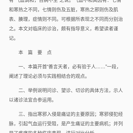
有“气血调和，百病不生”之说。气血不和其因有：七情
和寒热之不同，七情则伤及五脏，寒热之邪则伤及肌
表、腠理，症情则不同。可根据所表现之不同而分别治
之。本文对临床的诊治，颇有指导意义，希望读者谨
记。
本 篇 要 点
一、本篇开首“善言天者，必有验于人……”一段，
阐述了理论必须与实践相结合的观点。
二、举例说明问诊、望诊、切诊的具体方法，示人
以诸诊法宜合参运用。
三、指出寒邪入侵是痛证的主要原因；寒邪侵犯经
脉，引起气血运行受阻，是产生痛证的主要病机；并列