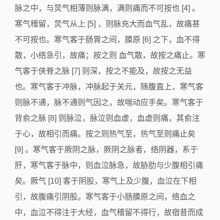
脉之中，与炅气相薄则脉满，满则痛而不可按也 [4] 。
寒气稽留，炅气从上 [5] ，则脉充大而血气乱，故痛甚
不可按也。寒气客于肠胃之间，膜原 [6] 之下，血不得
散，小络急引，故痛；按之则 血气散，故按之痛止。寒
气客于侠脊之脉 [7] 则深，按之不能及，故按之无益
也。寒气客于冲脉，冲脉起于关元，随腹直上，寒气客
则脉不通，脉不通则气因之，故喘动应手矣。寒气客于
背俞之脉 [8] 则脉泣，脉泣则血虚，血虚则痛，其俞注
于心，故相引而痛。按之则热气至，热气至则痛止矣
[9] 。寒气客于厥阴之脉，厥阴之脉者，络阴器，系于
肝，寒气客于脉中，则血泣脉急，故胁肋与少腹相引痛
矣。厥气 [10] 客于阴股，寒气上及少腹，血泣在下相
引，故腹痛引阴股。寒气客于小肠膜原之间，络血之
中，血泣不得注于大经，血气稽留不得行，故宿昔而成