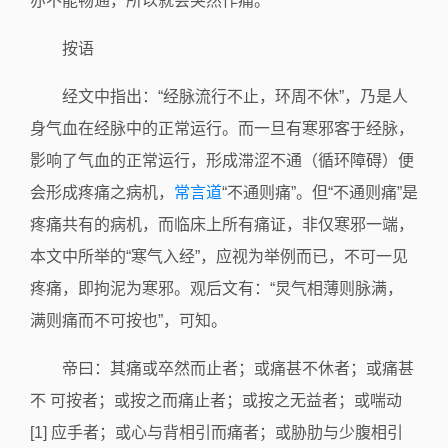
亦不能畅通，所以就会突然作痛。
按语
经文中指出：“经脉流行不止，环周不休”，乃是人
身气血在经脉中的正常运行。而一旦有寒邪客于经脉，
影响了气血的正常运行，形成滞涩不通（循环障碍）便
会形成疼痛之病机，
常言道
“不通则痛”。但“不通则痛”是
疼痛共有的病机，而临床上所有痛证，非仅寒邪一端，
本文中所举的“寒气入经”，应视为举例而已，不可一见
疼痛，即拘泥为寒邪。观后文有：“炅气相薄则脉满，
满则痛而不可按也”，可知。
帝曰：其痛或卒然而止者；或痛甚不休者；或痛甚
不 可按者；或按之而痛止者；或按之无益者；或喘动
[1] 应手者；或心与背相引而痛者；或胁肋与少腹相引