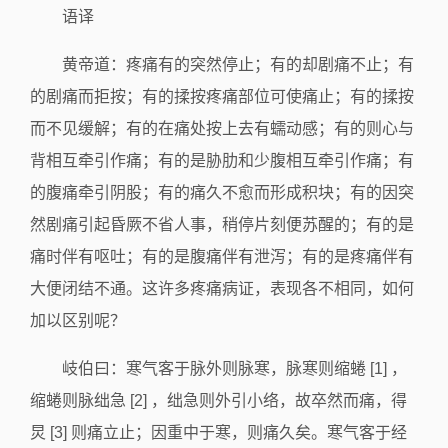
语译
黄帝道：疼痛有的突然停止；有的却剧痛不止；有
的剧痛而拒按；有的揉按疼痛部位可使痛止；有的揉按
而不见缓解；有的在痛处按上去有蠕动感；有的则心与
背相互牵引作痛；有的是胁肋和少腹相互牵引作痛；有
的腹痛牵引阴股；有的痛久不愈而形成积块；有的因突
然剧痛引起昏厥不省人事，稍停片刻便苏醒的；有的是
痛时伴有呕吐；有的是腹痛伴有泄泻；有的是疼痛伴有
大便闭结不通。这许多疼痛病证，表现各不相同，如何
加以区别呢？
岐伯曰：寒气客于脉外则脉寒，脉寒则缩蜷 [1] ，
缩蜷则脉绌急 [2] ，绌急则外引小络，故卒然而痛，得
炅 [3] 则痛立止；因重中于寒，则痛久矣。寒气客于经