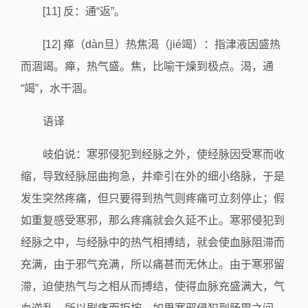
[11] 反：通“返”。
[12] 瘅（dàn旦）热焦渴（jié竭）：指津液因盛热
而涸竭。瘅，热气盛。焦，比喻干燥到极点。渴，通
“竭”，水干涸。
语译
岐伯说：寒邪侵犯到经脉之外，使经脉因受寒而收
缩，导致经脉屈曲拘急，并牵引在外的细小络脉，于是
发生突然疼痛，但只要得到热气则疼痛可立刻停止；假
如重复感受寒邪，那么疼痛就会久延不止。寒邪侵犯到
经脉之中，与经脉中的热气相搏结，就会使血脉阻滞而
充满，由于邪气充满，所以痛甚而无休止。由于寒邪留
滞，迫使热气与之相从而搏结，使得血脉充盛满大，气