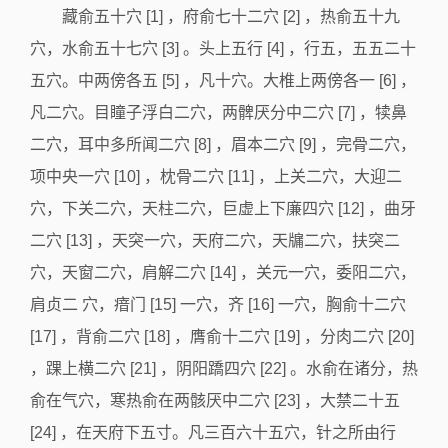
藏俞五十穴 [1] ，府俞七十二穴 [2] ，热俞五十九
穴，水俞五十七穴 [3] 。头上五行 [4] ，行五，五五二十
五穴。中两傍各五 [5] ，凡十穴。大椎上两傍各一 [6] ，
凡二穴。目瞳子浮白二穴，两髀厌分中二穴 [7] ，犊鼻
二穴，耳中多所闻二穴 [8] ，眉本二穴 [9] ，完骨二穴，
项中央一穴 [10] ，枕骨二穴 [11] ，上关二穴，大迎二
穴，下关二穴，天柱二穴，巨虚上下廉四穴 [12] ，曲牙
二穴 [13] ，天突一穴，天府二穴，天牖二穴，扶突二
穴，天窗二穴，肩解二穴 [14] ，关元一穴，委阳二穴，
肩贞二 穴，瘖门 [15] 一穴，齐 [16] 一穴，胸俞十二穴
[17] ，背俞二穴 [18] ，膺俞十二穴 [19] ，分肉二穴 [20]
，踝上横二穴 [21] ，阴阳蹻四穴 [22] 。水俞在诸分，热
俞在气穴，寒热俞在两骸厌中二穴 [23] ，大禁二十五
[24] ，在天府下五寸。凡三百六十五穴，针之所由行