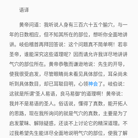
语译
黄帝问道：我听说人身有三百六十五个腧穴，与一
年的日数相应，但不知其所在的部位，想听你全面地讲
讲。岐伯稽首再拜回答说：这个问题真不简单啊！若非
圣帝，谁能深究这些道理呢？因而请允许我详尽地讲讲
气穴的部位所在。黄帝恭敬而谦逊地说：先生的开导，
使我很受启发，尽管眼睛尚未看见具体部位，耳朵尚未
听到具体数目，却已耳聪目明，心领
神会
了。岐伯说：
这就是所谓“圣人易语，良马易御”的道理啊！黄帝说：
我并不是易语的圣人。俗话说，懂得了真数，能开拓人
的思路，现在我所询问的就是气穴的真数，主要是为了
启发蒙昧、解除疑惑，还谈不上讨论它的精深道理。不
过我希望先生能详尽全面地说明气穴的部位，使我了解