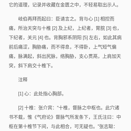
它的道理，记录并收藏在金匮之中，不轻易取出示人。
岐伯再拜而起曰：臣请言之。背与心 [1] 相控而
痛，所治天突与十椎 [2] 及上纪，上纪者，胃脘 [3] 也，
下纪者，关元 [4] 也。背胸邪系阴阳 [5] 左右，如此其病
前后痛涩，胸胁痛，而不得息，不得卧，上气短气偏
痛，脉满起，斜出尻脉，络胸胁，支心贯鬲，上肩加天
突，斜下肩交十椎下。
注释
[1] 心：此处指心胸部。
[2] 十椎：张介宾：“十椎，督脉之中枢也。此穴诸
书不载，惟《气府论》督脉气所发条下，王氏注曰：中
枢在第十椎节下间，与此相合，可无疑也。”张志聪：