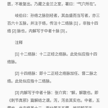
匮，不敢复出。乃藏之金兰之室，署曰：“气穴所在”。
岐伯曰：孙络之脉别经者，其血盛而当写者，亦三
百六十五脉，并注于络，传注十二络脉 [1] ，非独十四
络 [2] 脉也，内解写于中者十脉 [3] 。
注释
[1] 十二络脉：十二正经之络脉。此处似应指十四
络脉。
[2] 十四络脉：即十二正经之络脉加任、督二脉之
络。此处似应指十二络脉。
[3] 内解写于中者十脉：张介宾：“解，解散也。即
《刺节真邪》篇解结之谓。泻，泻去其实也。中者，五