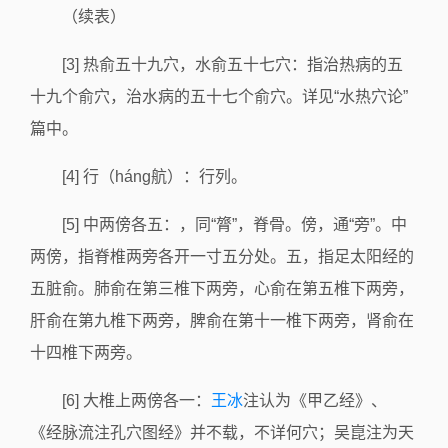
（续表）
[3] 热俞五十九穴，水俞五十七穴：指治热病的五
十九个俞穴，治水病的五十七个俞穴。详见“水热穴论”
篇中。
[4] 行（háng航）：行列。
[5] 中两傍各五：，同“膂”，脊骨。傍，通“旁”。中
两傍，指脊椎两旁各开一寸五分处。五，指足太阳经的
五脏俞。肺俞在第三椎下两旁，心俞在第五椎下两旁，
肝俞在第九椎下两旁，脾俞在第十一椎下两旁，肾俞在
十四椎下两旁。
[6] 大椎上两傍各一：
王冰
注认为《甲乙经》、
《经脉流注孔穴图经》并不载，不详何穴；吴崑注为天