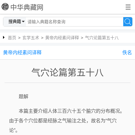
中华典藏网
搜典籍
首页
>
玄学五术
>
黄帝内经素问译释
>
气穴论篇第五十八
黄帝内经素问译释
佚名
气穴论篇第五十八
题解
本篇主要介绍人体三百六十五个腧穴的分布概况。
由于各个穴位都是经脉之气输注之处，故名为“气穴
论”。