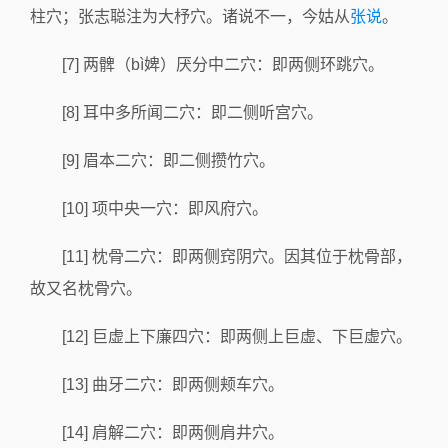
柱穴；张志聪注为大杼穴。诸说不一，今姑从
张说
。
[7] 两髀（bì婢）厌分中二穴：即两侧环跳穴。
[8] 耳中多所闻二穴：即二侧听宫穴。
[9] 眉本二穴：即二侧攒竹穴。
[10] 项中央一穴：即风府穴。
[11] 枕骨二穴：即两侧窍阴穴。因其位于枕骨部，
故又名枕骨穴。
[12] 巨虚上下廉四穴：即两侧上巨虚、下巨虚穴。
[13] 曲牙二穴：即两侧颊车穴。
[14] 肩解二穴：即两侧肩井穴。