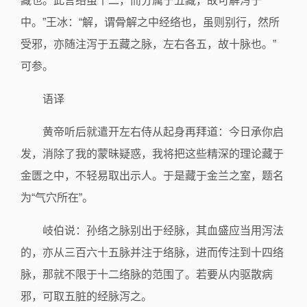
藏也。此言络虽十二，而分属于五藏，故可解泻于
中。”王冰：“解，谓骨解之中经络也，虽则别行，然所
受邪，亦随注泻于五藏之脉，左右各五，故十脉也。”
可参。
语译
黄帝听后就遣开左右侍从起身再拜道：今日承你启
发，消除了我的蒙昧疑惑，我将把这些精深的理论藏于
金匮之中，不轻易取出示人。于是藏于金兰之室，题名
为“气穴所在”。
岐伯说：孙络之脉别出于经脉，其血盛应当用泻法
的，亦从三百六十五脉并注于络脉，进而传注到十四络
脉，那就不限于十二络脉的范围了。若要从内驱散病
邪，可取五脏的经脉泻之。