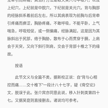
互牵引而疼痛，其治疗方法是取天突穴与中枢穴，以及
上纪穴，上纪就是中脘穴，下纪就是关元穴。背与胸部
的经脉斜系着前后左右，所以其病表现为前胸与后背牵
引疼痛而痹涩，胸胁疼痛，不敢呼吸，不能平卧，上气
喘急，呼吸短促，或一侧偏痛，经脉满起，这是因为其
脉斜出于尻部，络于胸胁，散布于心而贯穿于膈，上肩
会于天突，又向下斜行到肩，交会于背部十椎之下的缘
故。
按语
此节文义与全篇不类，据新校正说：自“背与心相
控而痛……交十椎下”一段计八十七字，疑《骨空论》
文，脱误于此。张介宾亦同意此说，移入针刺类第四十
七。又据吴崑则直接删去。诸说均可参考。