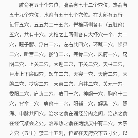
脏俞有五十个穴位，腑俞有七十二个穴位，热俞有
五十九个穴位，水俞有五十七个穴位。在头部有五行，
每行五穴，五五共二十五穴。脊椎两侧各有（五脏俞）
五穴，共有十穴。大椎之上两侧各有大抒穴一个，共二
穴，瞳子髎、浮白二穴，左右共四穴，环跳二穴，犊鼻
二穴，听宫二穴，攒竹二穴，完骨二穴，风府一穴，窍
阴二穴，上关二穴，大迎二穴，下关二穴，天柱二穴，
巨虚上下廉四穴，颊车二穴，天突一穴，天府二穴，天
牖二穴，扶突二穴，天窗二穴，肩井二穴，关元一穴，
委阳二穴，肩贞二穴，瘖门一穴，神阙一穴，胸俞十二
穴，背俞二穴，膺俞十二穴，阳辅二穴，解溪二穴，照
海、申脉共四穴。治水之俞在诸经分肉之间，治热之俞
在经气聚会之处。治寒热之俞在两骸厌中有二穴，大禁
之穴（五里）禁二十五刺，位置在天府穴下五寸处。以