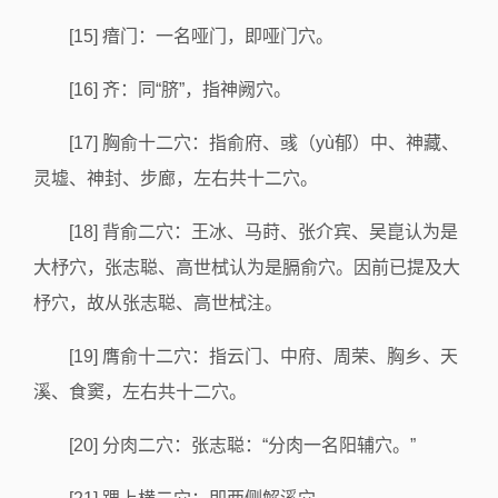
[15] 瘖门：一名哑门，即哑门穴。
[16] 齐：同“脐”，指神阙穴。
[17] 胸俞十二穴：指俞府、彧（yù郁）中、神藏、
灵墟、神封、步廊，左右共十二穴。
[18] 背俞二穴：王冰、马莳、张介宾、吴崑认为是
大杼穴，张志聪、高世栻认为是膈俞穴。因前已提及大
杼穴，故从张志聪、高世栻注。
[19] 膺俞十二穴：指云门、中府、周荣、胸乡、天
溪、食窦，左右共十二穴。
[20] 分肉二穴：张志聪：“分肉一名阳辅穴。”