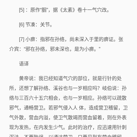
[5] ：原作“腘”，据《太素》卷十一气穴改。
[6] 节凑：关节。
[7] 小痹：指邪在孙络，尚未深入于里的痹证。张
介宾：“邪在孙络，邪未深也，是为小痹。”
语译
黄帝说：我已经知道气穴的部位，就是行针的处
所，还想了解孙络、溪谷也与一岁相应吗？岐伯说：孙
络与三百六十五穴相会，也与一岁相应。孙络可以疏散
邪气，通畅营卫。若邪气侵入人 体，造成营卫稽留，卫
气外散，营血内溢，使卫气散竭而营血留着，则在外表
现为发热，在内发生少气。此时的治疗，应迅速用针刺