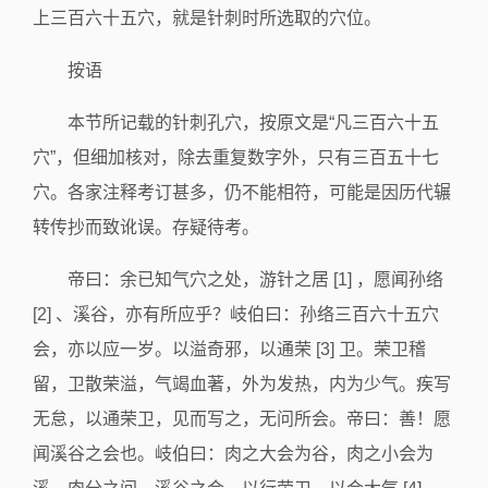
上三百六十五穴，就是针刺时所选取的穴位。
按语
本节所记载的针刺孔穴，按原文是“凡三百六十五
穴”，但细加核对，除去重复数字外，只有三百五十七
穴。各家注释考订甚多，仍不能相符，可能是因历代辗
转传抄而致讹误。存疑待考。
帝曰：余已知气穴之处，游针之居 [1] ，愿闻孙络
[2] 、溪谷，亦有所应乎？岐伯曰：孙络三百六十五穴
会，亦以应一岁。以溢奇邪，以通荣 [3] 卫。荣卫稽
留，卫散荣溢，气竭血著，外为发热，内为少气。疾写
无怠，以通荣卫，见而写之，无问所会。帝曰：善！愿
闻溪谷之会也。岐伯曰：肉之大会为谷，肉之小会为