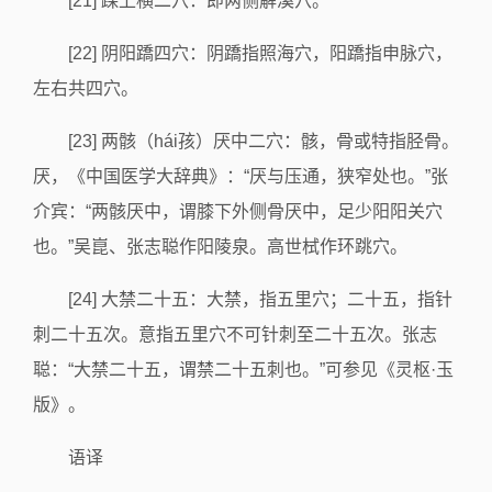
[21] 踝上横二穴：即两侧解溪穴。
[22] 阴阳蹻四穴：阴蹻指照海穴，阳蹻指申脉穴，
左右共四穴。
[23] 两骸（hái孩）厌中二穴：骸，骨或特指胫骨。
厌，《中国医学大辞典》：“厌与压通，狭窄处也。”张
介宾：“两骸厌中，谓膝下外侧骨厌中，足少阳阳关穴
也。”吴崑、张志聪作阳陵泉。高世栻作环跳穴。
[24] 大禁二十五：大禁，指五里穴；二十五，指针
刺二十五次。意指五里穴不可针刺至二十五次。张志
聪：“大禁二十五，谓禁二十五刺也。”可参见《灵枢·玉
版》。
语译