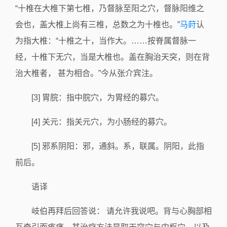
“十椎在大椎下第七椎，乃督脉至阳之穴，督脉阳维之
会也，盖大椎上尚有三椎，总数之为十椎也。”
马莳
认
为指大椎：“十椎之十，当作大。……按脊属督脉一
经，十椎下无穴，当是大椎也。盖在胸治天突，则在背
治大椎者， 甚为相合。”今从张介宾注。
[3] 胃脘：指中脘穴，为胃经的募穴。
[4] 关元：指关元穴，为小肠经的募穴。
[5] 邪系阴阳：邪，通斜。系，联属。阴阳，此指
前后。
语译
岐伯再拜后回答说： 请允许我说吧。背与心胸部相