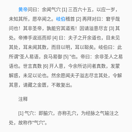
黄帝
问曰：余闻气穴 [1] 三百六十五，以应一岁，
未知其所，愿卒闻之。
岐伯
稽首 [2] 再拜对曰：窘乎哉
问也！其非圣帝，孰能穷其道焉！因请溢意尽言 [3] 其
处。帝捧手逡巡而却 [4] 曰：夫子之开余道也，目未见
其处，耳未闻其数，而目以明，耳以聪矣。岐伯曰：此
所谓“圣人易语，良马易御 [5] ”也。帝曰：余非圣人之易
语也。世言真数 [6] 开人意，今余所访问者真数，发蒙
解惑，未足以论也。然余愿闻夫子溢志尽言其处，令解
其意，请藏之金匮，不敢复出。
注释
[1] 气穴：即腧穴，亦称孔穴，为经脉之气输注之
处，故称作“气穴”。