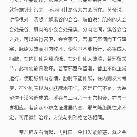
泻法，不要耽误，以通达营卫，只要见到有营血稽留，
就行施针刺泻之，不必问其是否为穴会所在。黄帝说：
讲得很对！我想了解溪谷的会合。岐伯说：肌肉的大会
合处是谷，肌肉的小会合处是溪。分肉之间，溪谷会合
之处，可以通行营卫，会合宗气。若邪气盛满而正气壅
塞，脉络发热而肌肉败坏，使营卫不能畅行，必将成为
痈脓，在内则使骨髓消烁，在外则使大破溃，若邪留关
节，必将使筋骨败坏。若寒邪蓄积留滞，营卫不能正常
运行，使筋脉肌肉卷缩，肋肘不能伸展，在内则发为骨
痹，在外则表现为肌肤麻木不仁，这是正气不足，大寒
留滞于溪谷造成的。溪谷与三百六十五穴相会，亦与一
岁相应。若病从小痹之证发展传变，邪气随络脉往来不
定，可用微针治疗，方法与刺孙络之法相同。
帝乃辟左右而起，再拜曰：今日发蒙解惑，藏之金