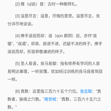
[2] 稽（qǐ启）首：古时一种跪拜礼。
[3] 溢意尽言：溢意，尽情的意思。溢意尽言，充
分详尽地谈谈。
[4] 捧手逡巡而却：逡（qūn 群阴）巡，亦作“逡
循”、“逡遁”，却退、欲进不进、迟疑不决的样子。捧手
逡巡而却，形容恭敬谦逊的样子。
[5] 圣人易语，良马易御：指有修养有学问的人容
易明达事理，一听就懂，犹如经过训练的良马容易驾驭
一样。
[6] 真数：这里指三百六十五个穴位。
张志聪
：“真
数者，脉络之穴数。”
高世栻
：“真数，三百六十五穴之
数。”