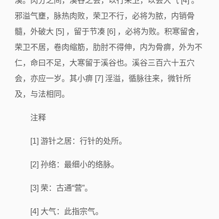
溪。肉分之间，溪谷之会，以行荣卫，以会大气 [4] 。
邪溢气壅，脉热肉败，荣卫不行，必将为脓，内销骨
髓，外破大 [5] ，留于节凑 [6] ，必将为败。积寒留舍，
荣卫不居，卷肉缩筋，肋肘不得伸，内为骨痹，外为不
仁，命曰不足，大寒留于溪谷也。溪谷三百六十五穴
会，亦应一岁。其小痹 [7] 淫溢，循脉往来，微针所
及，与法相同。
注释
[1] 游针之居：行针的处所。
[2] 孙络：最细小的络脉。
[3] 荣：古通“营”。
[4] 大气：此指宗气。