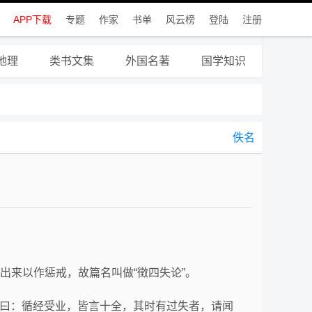
APP下载
专题
作家
书单
风云榜
登陆
注册
地理
类书文集
外国名著
国学知识
佚名
提出来以作惩戒，故篇名叫做“徵四失论”。
公对曰：循经受业，皆言十全，其时有过失者，请闻