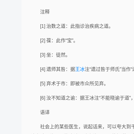
注释
[1] 治数之道：此指诊治疾病之道。
[2] 葆：此作“宝”。
[3] 坐：徒然。
[4] 遗师其咎：据
王冰
注“遗过咎于师氏”当作“
[5] 弃术于市：即被市众所见弃。
[6] 汝不知道之谕：据王冰注“不能晓谕于
语译
社会上的某些医生，说起话来，可以夸大到