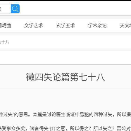
词戏曲
文学艺术
玄学五术
学术杂记
天文
七十八
徵四失论篇第七十八
“惩戒四种过失”的意思。本篇是讨论医生临证中易犯的四种过失，所以
受事众多矣，试言得失 [1] 之意，所以得之？所以失之？雷