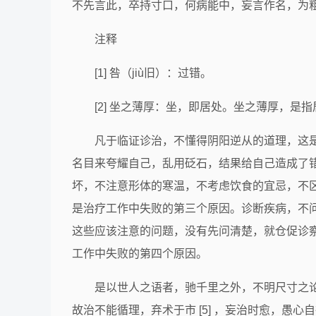
不先言此，卒持寸口，何病能中，妄言作名，为
注释
[1] 咎（jiù旧）：过错。
[2] 坐之薄厚：坐，即居处。坐之薄厚，是
凡于临证诊治，不懂得阴阳逆从的道理，这
名目来夸耀自己，乱用砭石，结果给自己造成了
坏，不注意形体的寒温，不考虑饮食的宜忌，不
是治疗工作中失败的第三个原因。诊断疾病，不
这些应该注意的问题，没有先问清楚，就仓促诊
工作中失败的第四个原因。
是以世人之语者，驰千里之外，不明尺寸之论，诊无
故治不能循理，弃术于市 [5] ，妄治时愈，愚