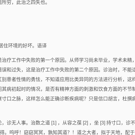
粗所穷，此治之四失也。
指居住环境的好坏。语译
是治疗工作中失败的第一个原因。从师学习尚未毕业，学术未精
错误和过失，这是治疗工作中失败的第二个原因。诊治时，不能
区别患者性情的勇怯，不知道应用比类异同的方法进行分析，这样
问其病初起时的情况，是否有精神方面的刺激和饮食方面的不节
察寸口之脉，这样怎么能正确诊断疾病呢？只是信口胡言，杜撰
人事。治数之道 [1] ，从容之葆 [2] ，坐 [3] 持寸口，诊
心自得。呜呼！窈窈冥冥，孰知其道？！道之大者，拟于天地，配于四