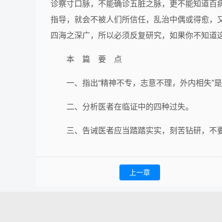
诊察寸口脉，不能确诊五脏之脉，更不能知道百
指导，就会不被人们所信任，乱治中偶或得愈，
四海之深广，所以必须反复研究，如果你不知道
本 篇 要 点
一、指出“精神不专，志意不理，外内相失”
二、分析医者在临证中的四种过失。
三、告诫医者应当踏踏实实，刻苦钻研，不
上一章