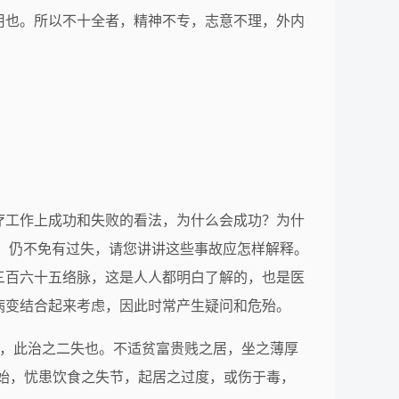
用也。所以不十全者，精神不专，志意不理，外内
疗工作上成功和失败的看法，为什么会成功？为什
，仍不免有过失，请您讲讲这些事故应怎样解释。
三百六十五络脉，这是人人都明白了解的，也是医
病变结合起来考虑，因此时常产生疑问和危殆。
 ，此治之二失也。不适贫富贵贱之居，坐之薄厚
其始，忧患饮食之失节，起居之过度，或伤于毒，