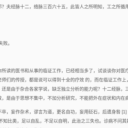
耶？夫经脉十二，络脉三百六十五，此皆人之所明知，工之所循
的失败。
你所读的医书和从事的临证工作，已经相当多了，试谈谈你对医
老师们的传授，都是说可以得到十全的疗效 的，而在临证工作上
？还是由于杂合各家学说，缺乏独立分析的能力呢？十二经脉，
效，是由于思想不集中，不加分析研究，不能把外在症状和内在
卒，妄作杂术，谬言为道，更名自功，妄用砭石，后遗身咎 [1]
怯，不知比类，足以自乱，不足以自明，此治之三失也。诊病不问