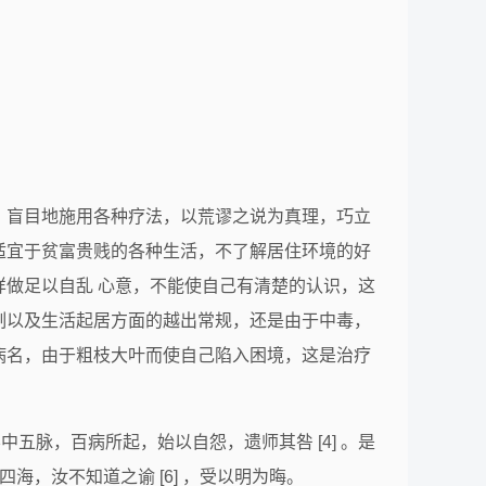
，盲目地施用各种疗法，以荒谬之说为真理，巧立
适宜于贫富贵贱的各种生活，不了解居住环境的好
做足以自乱 心意，不能使自己有清楚的认识，这
制以及生活起居方面的越出常规，还是由于中毒，
病名，由于粗枝大叶而使自己陷入困境，这是治疗
不中五脉，百病所起，始以自怨，遗师其咎 [4] 。是
海，汝不知道之谕 [6] ，受以明为晦。