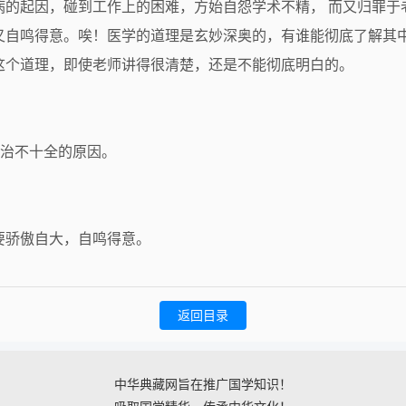
病的起因，碰到工作上的困难，方始自怨学术不精， 而又归罪于
又自鸣得意。唉！医学的道理是玄妙深奥的，有谁能彻底了解其
这个道理，即使老师讲得很清楚，还是不能彻底明白的。
是治不十全的原因。
要骄傲自大，自鸣得意。
返回目录
中华典藏网旨在推广国学知识！