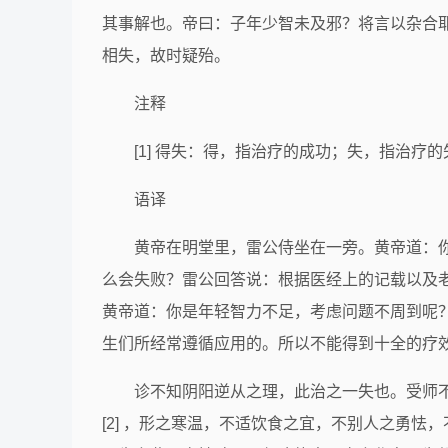
其事解也。帝曰：子年少智未及邪？将言以杂合
相失，故时疑殆。
注释
[1] 得失：得，指治疗的成功；失，指治疗
语译
黄帝在明堂里，雷公侍坐在一旁。黄帝道：
么会失败？雷公回答说：根据医经上的记载以及
黄帝道：你是年轻智力不足，考虑问题不周到呢
生们所经常遵循应用的。所以不能得到十全的疗
诊不知阴阳逆从之理，此治之一失也。受师不
[2] ，形之寒温，不适饮食之宜，不别人之勇