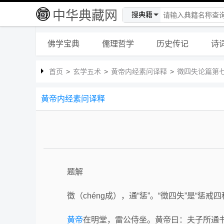
中华典藏网
搜典籍
佛学宝典
儒理哲学
历史传记
诗
首页
>
玄学五术
>
黄帝内经素问译释
>
徵四失论篇第
黄帝内经素问译释
题解
徵（chéng成），通“惩”。“徵四失”是
黄帝
在明堂，雷公侍坐。黄帝曰：夫子所通书