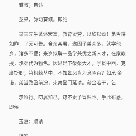
雅教；自违
芝采，弥切葵倾。即维
某某先生著述宏富，教育贤劳，以欣以颂！弟舌耕
如昨，了无可告。舍亲某君，迩因子弟众多，就学他
乡，诸多不便；来岁拟聘一品学兼优之新人才，在家教
授，浼弟代为物色。因思足下槃槃大才，学贯中西，克
膺斯职；第枳棘丛中，不知鸾凤肯为息驾否？如承 金
诺，弟当致函前途，束帛登门延请。薪金若干，乞
示遵行。叨属知己，谅不责予冒昧也。手此布恳，
即候
玉复；顺请