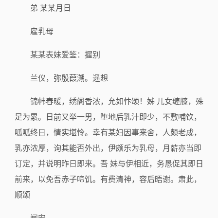
弟 某某月日
雇乳母
某某表妹爱鉴：握别
兰仪，弥殷葭溯。遥想
锦帏春暖，绣阁香浓，允如忭颂！姊 儿女缠膝，殊
足为累。日前又举一男，堕地后乳汁即少，不敷哺饮，
呱呱终日，情实堪怜。幸有某妇因事来舍，人颇老成，
乳亦浓厚，询其能否外出，伊颇乐为乳母，月薪亦当即
订定，并说明昨日即来。吾 妹与伊相近，务恳促其即日
前来，以免吾赤子啼饥。有费清神，容后晤谢。肃此，
顺颂