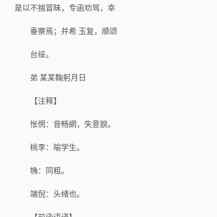
是以不揣冒昧，专函劝驾，幸
垂察焉；并希 玉复，顺颂
台绥。
弟 某某鞠躬月日
【注释】
怅惘：音畅網，失意貌。
桃李：喻学生。
觕：同粗。
端倪：头绪也。