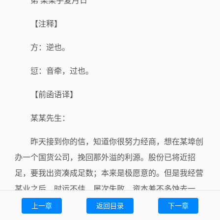
弟 某某手复月日
【注释】
方：逆也。
愆：音牵，过也。
【前函语译】
某某先生：
昨天接到你的信，知道你很努力经商，想在某埠创
办一个国货公司，挽回那外溢的利源。股份已将近招
足，要我出资凑成足数；本来是极愿意的。但是我经营
某业之后，时运不佳，屡次失败，资本差不多蚀去一
半。原有的事业，现在尚且不能够维持，发展这两字，
上一章
返回目录
下一章