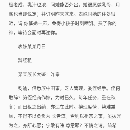
极老成，乳汁也浓，问她能否外出，她很愿做乳母，月
薪也当即说定；并订明昨天就来。表妹同她的住处很
近，请 你催她一声，免得小孩子时刻啼饥。费了你的
神，等待会面时再谢你。
表姊某某月日
辞经租
某某族长大鉴：昨奉
钧谕，借悉族中田事，乏人管理，委侄经手。侄何
敢辞？第侄经商作嫁，为时已久，每年任务，重在秋
冬；而田租之出纳，亦适在此时。揆理度情，势难兼
顾，不得不以负负为 长者道。否则以祖宗之事，虽拨冗
为之，亦所心愿；宁敢有违 尊意耶？不情之请，统希