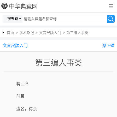
中华典藏网
搜典籍
首页
>
学术杂记
>
文言尺牍入门
>
第三编人事类
文言尺牍入门
谭正璧
第三编人事类
聘西席
前耳
盛名，得亲