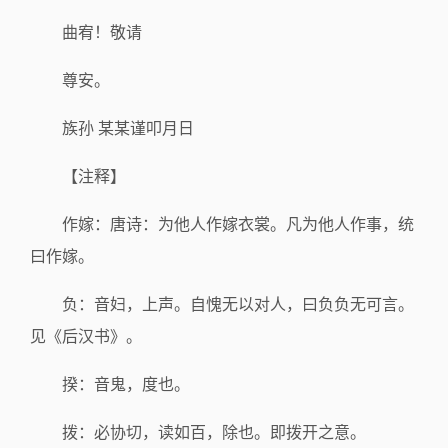
曲宥！敬请
尊安。
族孙 某某谨叩月日
【注释】
作嫁：唐诗：为他人作嫁衣裳。凡为他人作事，统
曰作嫁。
负：音妇，上声。自愧无以对人，曰负负无可言。
见《后汉书》。
揆：音鬼，度也。
拨：必协切，读如百，除也。即拨开之意。