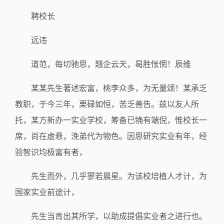
聘校长
远违
道范，每切驰思，翘企云天，曷胜怅惘！辰维
某某先生著述宏富，桃李众多，为无量颂！某承乏
教职，于今三年，栗碌如恒，苦乏善告。兹以友人所
托，某方新办一实业学校，筹备已觕有端倪，惟校长一
席，尚在虚悬，浼弟代为物色。因思研究实业有年，经
验智识均极富有者，
先生而外，几乎寥若晨星。为该校培植人才计，为
国家实业前途计，
先生当肯出其所学，以助成提倡实业者之进行也。