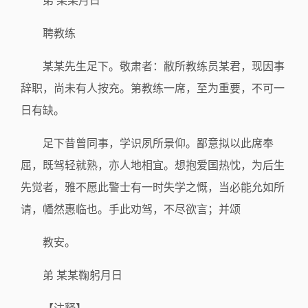
弟 某某月日
聘教练
某某先生足下。敬肃者：敝所教练员某君，现因事
辞职，尚未有人按充。第教练一席，至为重要，不可一
日有缺。
足下昔曾同事，学识夙所景仰。鄙意拟以此席奉
屈，既驾轻就熟，亦人地相宜。想抱爱国热忱，为后生
先觉者，雅不愿此警士有一时失学之慨，当必能允如所
请，幡然惠临也。手此劝驾，不尽欲言；并颂
教安。
弟 某某鞠躬月日