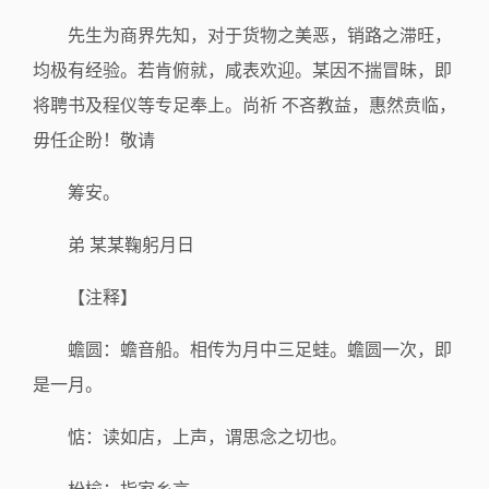
先生为商界先知，对于货物之美恶，销路之滞旺，
均极有经验。若肯俯就，咸表欢迎。某因不揣冒昧，即
将聘书及程仪等专足奉上。尚祈 不吝教益，惠然贲临，
毋任企盼！敬请
筹安。
弟 某某鞠躬月日
【注释】
蟾圆：蟾音船。相传为月中三足蛙。蟾圆一次，即
是一月。
惦：读如店，上声，谓思念之切也。