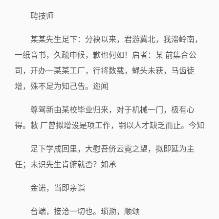
聘技师
某某先生足下：分袂以来，君游冀北，我滞岭南，
一纸音书，久疏申候，歉也何如！启者：某 前集合公
司，开办一某某工厂，行将数载，蝇头未获，马齿徒
增，殊不足为知己告。迩闻
尊驾新由某校毕业归来，对于机械一门，极有心
得。敝 厂曾拟增设是项工作，嗣以人才缺乏而止。今知
足下学成回里，大慰吾侪云霓之望，拟即延为主
任；未识先生肯俯就否？如承
金诺，当即亲诣
台端，接洽一切也。琐泐，顺颂