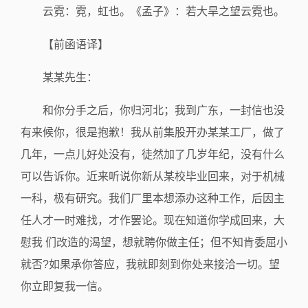
云霓：霓，虹也。《孟子》：若大旱之望云霓也。
【前函语译】
某某先生：
和你分手之后，你归河北；我到广东，一封信也没
有来候你，很是抱歉！我从前集股开办某某工厂，做了
几年，一点儿好处没有，徒然加了几岁年纪，没有什么
可以告诉你。近来听说你新从某校毕业回来，对于机械
一科，极有研究。我们厂里本想添办这种工作，后因主
任人才一时难找，才作罢论。现在知道你学成回来，大
慰我 们改造的渴望，想就聘你做主任；但不知肯委屈小
就否?如果承你答应，我就即刻到你处来接洽一切。望
你立即复我一信。