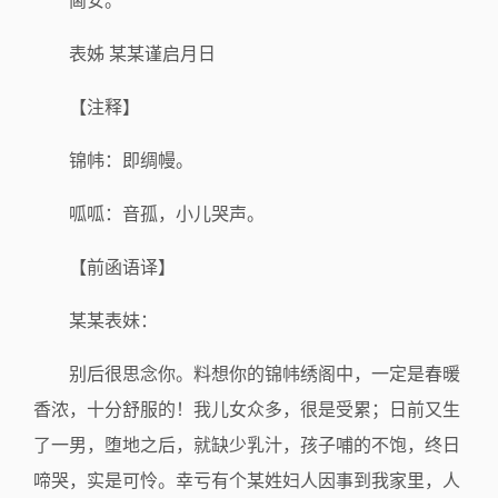
阃安。
表姊 某某谨启月日
【注释】
锦帏：即绸幔。
呱呱：音孤，小儿哭声。
【前函语译】
某某表妹：
别后很思念你。料想你的锦帏绣阁中，一定是春暖
香浓，十分舒服的！我儿女众多，很是受累；日前又生
了一男，堕地之后，就缺少乳汁，孩子哺的不饱，终日
啼哭，实是可怜。幸亏有个某姓妇人因事到我家里，人