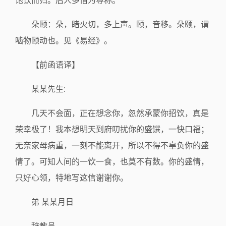
饱饫而归。后人多借为尊称。
朵颐：朵，睹火切，多上声。颐，音移。朵颐，谓
啮物颐动也。见《易经》。
【前函语译】
某某先生:
几天不会面，正在想念你，忽然承蒙你招饮，真是
荣幸极了！我本想明天到府叨扰你的盛馔，一快口福；
无奈家母病重，一刻不能离开，所以不得不辜负你的盛
情了。可知人间的一饮一食，也莫不有数。你的盛情，
只好心领，特地写这信谢谢你。
弟 某某月日