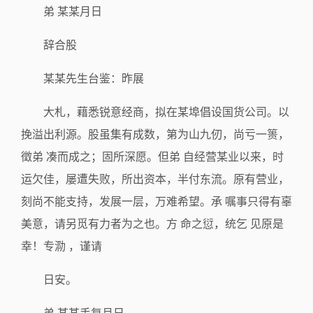
弟 某某月日
辞合股
某某先生台鉴：昨展
大札，藉悉锐意经商，拟在某埠倡设国货公司。以
挽溢出利源。股虽集有成数，第为山九仞，尚亏一篑，
徵弟 凑而成之；固所深愿。但弟 自经营某业以来，时
运欠佳，屡遭失败，所出资本，半付东流。原有营业，
刻尚不能支持，发展一层，万难希望。承 嘱事只得有辜
美意，请另觅有力者为之也。方 命之愆，统乞 见原是
幸！专泐 ，谨请
日安。