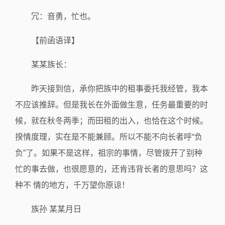
冗：音勇，忙也。
【前函语译】
某某族长：
昨天接到信，承你把族中的租事委托我经管，我本
不应该推辞。但是我长在外面做生意，任务最重要的时
候，就在秋冬两季；而田租的出入，也恰在这个时候。
揆情度理，实在是不能兼顾。所以不能不向长者呼“负
负”了。如果不是这样，祖宗的事情，尽管拨开了别种
忙的事去做，也很愿意的，还肯违背长者的意思吗？这
种不 情的地方，千万望你原谅！
族孙 某某月日