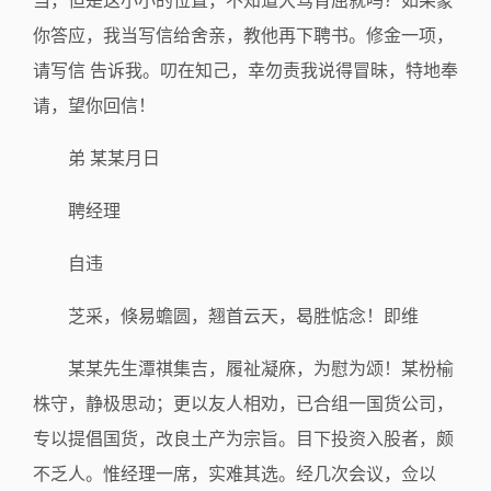
当，但是这小小的位置，不知道大驾肯屈就吗？如果蒙
你答应，我当写信给舍亲，教他再下聘书。修金一项，
请写信 告诉我。叨在知己，幸勿责我说得冒昧，特地奉
请，望你回信！
弟 某某月日
聘经理
自违
芝采，倏易蟾圆，翘首云天，曷胜惦念！即维
某某先生潭祺集吉，履祉凝庥，为慰为颂！某枌榆
株守，静极思动；更以友人相劝，已合组一国货公司，
专以提倡国货，改良土产为宗旨。目下投资入股者，颇
不乏人。惟经理一席，实难其选。经几次会议，佥以