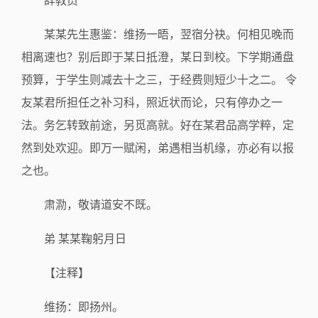
辞教员
某某先生惠鉴：维扬一晤，翌宿分袂。何相见晚而
相离速也？别后即于某日抵澄，某日到校。下学期通盘
预算，于学生则减去十之三，于经费则短少十之二。 令
友某君所担任之补习科，照近状而论，只有停办之一
法。务乞转致前途，另觅高就。好在某君品高学粹，定
然到处欢迎。即万一赋闲，弟遇相当机缘，亦必有以报
之也。
肃泐，敬请道安不既。
弟 某某鞠躬月日
【注释】
维扬：即扬州。