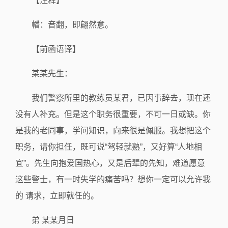
【注释】
幡：音翻，即翩然意。
【前函语译】
某某先生：
我们警察所里的教练员某君，已因事辞去，现在还
没有人补充。但是这个职务很重要，不可一日或缺。你
是我的老同事，学问知识，向来很是佩服。我想把这个
职务，请你担任，既可说“驾轻就熟”，又好算“人地相
宜”。先生向抱爱国热心，又是后辈的先知，难道愿意
这些警士，有一时失学的痛苦吗？想你一定可以允许我
的 请求，立即就任的。
弟 某某月日