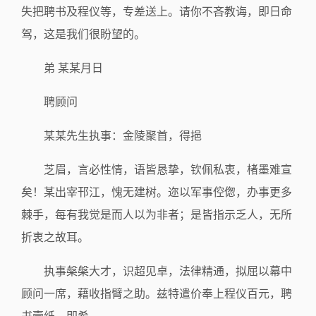
失把聘书及程仪等，专差送上。请你不吝教诲，即日命
驾，这是我们很盼望的。
弟 某某月日
聘顾问
某某先生执事：金陵聚首，得挹
芝眉，言必性情，语皆恳挚，钦佩私衷，楮墨难宣
矣！某出宰邗江，愧无建树。迩以军事倥偬，办事更多
棘手，每有我觉是而人以为非者；是皆指示乏人，无所
折衷之故耳。
执事槃槃大才，识超见卓，法律精通，拟屈以幕中
顾问一席，藉收指臂之助。兹特遣价奉上程仪百元，聘