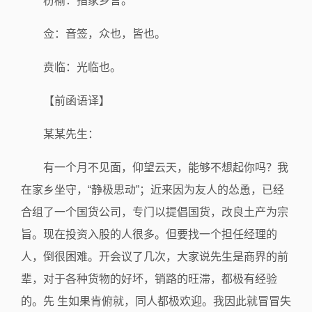
枌榆：指家乡言。
佥：音签，众也，皆也。
贲临：光临也。
【前函语译】
某某先生：
有一个月不见面，仰望云天，能够不想起你吗？我
在家乡坐守，“静极思动”；近来因为友人的怂恿，已经
合组了一个国货公司，专门以提倡国货，改良土产为宗
旨。现在投资入股的人很多。但要找一个担任经理的
人，倒很困难。开会议了几次，大家说先生是商界的前
辈，对于各种货物的好坏，销路的旺滞，都极有经验
的。先 生如果肯俯就，同人都极欢迎。我因此就冒冒失