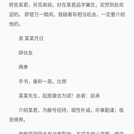
转告某君，另觅高就。好在某君品学兼优，定然到处欢
迎的。 即使万一赋闲，我碰着有相当机会，一定要介绍
他的。
弟 某某月日
辞伙友
两奉
手书，备聆一是。比想
某某先生，起居康吉为颂！启者：前承
介绍某君，为敝号招待，赋性朴诚，办事勤谨；极
资倚畀。