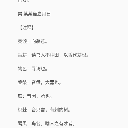
撰安。
弟 某某谨启月日
【注释】
葵倾：向慕意。
舌耕：读书人不种田，以舌代耕也。
物色：寻访也。
槃槃：音盘，大器也。
膺：音因，承也。
枳棘：音只吉，有刺的树。
鸾凤：鸟名。喻人之有才者。