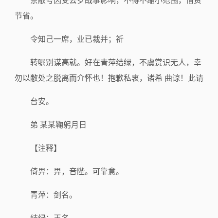
奈敝号因受去岁战事影响，不得不缩小范围，借资
节省。
令知己一席，业已裁并；祈
转嘱别谋高就。好在青萍结绿，不虞赏识无人，幸
勿以敝处之脱离而介怀也！抱歉私衷，诸希 曲谅！此请
台安。
弟 某某鞠躬月日
【注释】
倚畀：畀，音陛。可靠意。
青萍：剑名。