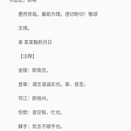
书壹纸，即希
惠然贲临，襄助为理。感切盼切！敬颂
文祺。
弟 某某鞠躬月日
【注释】
金陵：即南京。
恳挚：谓言语诚实也。挚，音至。
邗江：即扬州。
倥偬：音空聪，忙也。
棘手：犹言不顺手也。