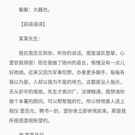
槃槃：大器也。
【前函语译】
某某先生：
我在南京见到你，听你的说话，很是诚实恳挚，心
里钦佩得很！现在我做了扬州的县长，惭愧没有一点儿
好政绩。近来又因为军事倥偬，办差更多棘手，每每有
我以为是，人却以我为不是的地方。这都是没人指示，
无从折中的缘故。先生才高识广，法律精通，我想请你
做个本署的顾问，可以帮帮我的忙。所以特地差人送上
程仪 壹百元，聘书一封，望你肯立即命驾前来。那是我
所很感激很盼望的。