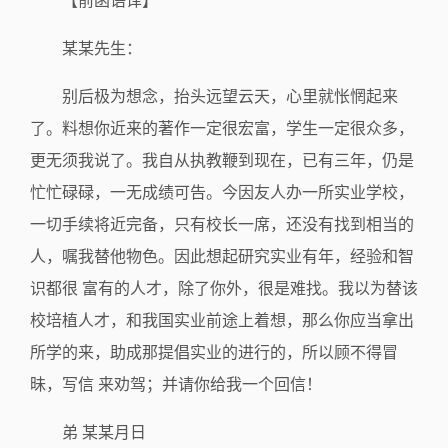
【前函语译】
某某先生：
别后极为想念，抬头远望云天，心里就怅惘起来
了。料想你近来的著作一定很宏富，学生一定很众多，
更无须我说了。我自从执教鞭到现在，已有三年，仍是
忙忙碌碌，一无成绩可告。今因友人办一所实业学校，
一切手续将近完备，只有校长一席，还没有找到相当的
人，嘱我替他物色。因此想起研究实业有年，经验和智
识都很 富有的人才，除了你外，很是难找。我以为替该
校培植人才，和我国实业前途上着想，那么你应当拿出
所学的来，助成那提倡实业的进行的，所以顾不得冒
昧，写信 来劝驾；并请你给我一个回信！
弟 某某月日