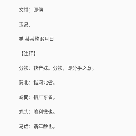
文祺；即候
玉复。
弟 某某鞠躬月日
【注释】
分袂：袂音妹。分袂，即分手之意。
冀北：指河北省。
岭南：指广东省。
蝇头：喻利微也。
马齿：谓年龄也。