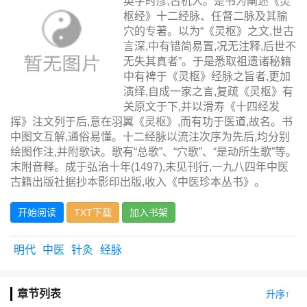
英字时彦,古杭人。是书为阐述《灵
枢经》十二经脉、任督二脉及其腧
穴的专著。以为“《灵枢》之文,世古
言深,中有错简易置,况无注释,后世不
无失其真者”。于是悉取祖遗诸秘籍
中有裨于《灵枢》经脉之旨者,更加
演绎,自成一家之言,复疏《灵枢》有
关原文于下,并以滑寿《十四经发
挥》注文列于后,意在羽翼《灵枢》,而有功于医道,故名。书
中图文互解,通俗易懂。十二经脉以流注次序为先后,均分别
绘图作注,并附歌诀。歌有“总歌”、“穴歌”、“是动所生歌”等。
末附音释。成于弘治十年(1497),未见刊行,一九八四年中医
古籍出版社据抄本影印出版,收入《中医珍本丛书》。
开始阅读
TXT下载
加入书架
明代
中医
针灸
经脉
章节列表
升序↑