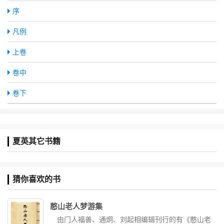
序
凡例
上卷
卷中
卷下
夏英其它书籍
猜你喜欢的书
憨山老人梦游集
由门人福善、通炯、刘起相编辑刊行的有《憨山老