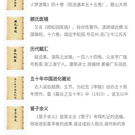
人梦游集》四十卷（现流通本五十五卷）。憨山大师
梦游全集。嘉兴藏函。止刻法语五卷。丙申岁。龚孝
升入粤。海幢华首和尚得余书。楗椎告众。访求鼎湖
顾氏医镜
栖壑禅师藏本。曹秋岳诸公。僐写归吴。谦益手自仇
又名《顾松园医镜》。综合性著作。清顾靖远撰,左
勘。撰次为四十卷。大师著述。援笔立就。文不加
国辑校。十六卷。靖远字松园,号花州,吴门(今江苏苏
点。字句不免繁芿。段落间有失次。东游时。曾以左
州)人。著有《医要》。初习儒,后弃儒学医,上自《内
氏心法序。下委刊定。见而色喜。遂削前藁。今兹仇
经》、《伤寒论》,下及历代诸家方书、医案,靡不披
历代赋汇
勘。僭有行墨改窜。实禀承大师坠言。非敢僭逾。犯
阅,历二十年,始编撰成书。成于康熙五十七年(1718)。
赋总集。清陈元龙辑。一百八十四卷。元龙字广陵,
是不韪也。
全书约二十余万字。书中包括“灵素摘要”、“内景图
号乾斋,浙江海宁人。康熙进士,授编修,累擢广东巡抚,
解”、“脉法删繁”、“本草必用”、“格言汇纂”、“症方发
在粤有治河政绩。后授文渊阁大学士,兼礼部尚书。元
明”六部分。卷一至卷二,灵素摘要,以张景岳《类经》
龙工诗,有《爱日堂诗》二十七卷,又辑有类书《格致镜
五十年中国进化概论
为主,摘其大纲,取必不可少之内容,分为摄生、阴阳、
原》。奉旨修纂赋总集。此书以前人成果为基础,又广
近人梁启超撰。五节。为纪念《申报》创办五十周
脏象、气味、治则、病机、运气诸节。卷三,内景图解,
搜博采,戮力网罗,连散见于类书杂著中之零星句段亦一
年而作，载《最近之五十年》中（1923）。该文以中
将脏腑内景绘图注释,所附经络歌括重加考订。卷四,脉
并录出,成于康熙四十五年(1706)。收先秦至明代各类
国人学习西方为线索，把五十年来中国思想界的发展
法删繁,分内经要语、先哲名言、持脉真诀三节,以明脉
赋作三千八百三十四篇。以类划集。正集一百四十卷,
分为学习西方坚船利炮、政治制度和文化三个时期。
管子余义
法。卷五至卷六,格言汇纂,分论治大纲、辨症大纲二
专收叙事记物之作,内容广博。分天象九卷,岁时四卷,
指出第一期从鸦片战争后渐渐发动，“先从器物上感觉
《管子余义》是章太炎《管子》考释札记的选编。
节。论述七方、十剂、八纲等关于辨证与治疗方面内
地理十七卷,都邑十卷,治道、典礼各六卷,祯祥四卷,临
不足”，于是有福建船政学堂、上海制造局的兴办等。
他吸收前辈学者的成果,或证成前人观点,或作新的发
容。卷七至卷八,本草必用,分草、木、果、菜、谷、
幸一卷,搜狩二卷,文学四卷,武功二卷,性道四卷,农桑二
第二期从甲午起到民国六七年间止，是从制度上感觉
明。在训诂方法上秉承乾嘉传统,又有自己的特色。还