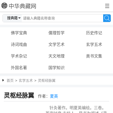
中华典藏网
搜典籍
佛学宝典
儒理哲学
历史传记
诗词戏曲
文学艺术
玄学五术
学术杂记
天文地理
类书文集
外国名著
国学知识
首页
>
玄学五术
>
灵枢经脉翼
灵枢经脉翼
作者：
夏英
针灸著作。明夏英编绘。三卷。