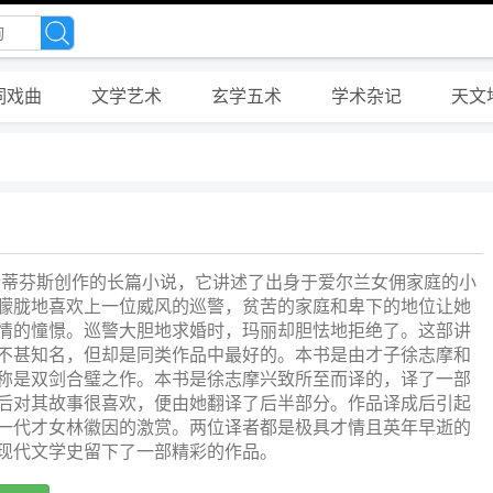
词戏曲
文学艺术
玄学五术
学术杂记
天文
斯蒂芬斯创作的长篇小说，它讲述了出身于爱尔兰女佣家庭的小
朦胧地喜欢上一位威风的巡警，贫苦的家庭和卑下的地位让她
情的憧憬。巡警大胆地求婚时，玛丽却胆怯地拒绝了。这部讲
不甚知名，但却是同类作品中最好的。本书是由才子徐志摩和
称是双剑合璧之作。本书是徐志摩兴致所至而译的，译了一部
后对其故事很喜欢，便由她翻译了后半部分。作品译成后引起
一代才女林徽因的激赏。两位译者都是极具才情且英年早逝的
现代文学史留下了一部精彩的作品。