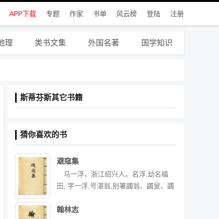
APP下载
专题
作家
书单
风云榜
登陆
注册
地理
类书文集
外国名著
国学知识
斯蒂芬斯其它书籍
猜你喜欢的书
避寇集
马一浮，浙江绍兴人。名浮,幼名福
田, 字一浮,号湛翁,别署蠲翁、蠲叟、蠲
戏老人。曾任中央文 史馆副馆长,浙江
文史馆馆长,晚年为浙江大学教授。著有
翰林志