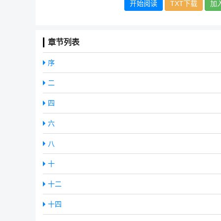
开始阅读
TXT下载
加
章节列表
序
二
四
六
八
十
十二
十四