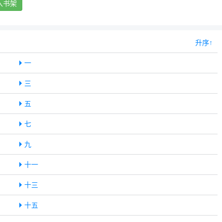
入书架
升序↑
一
三
五
七
九
十一
十三
十五