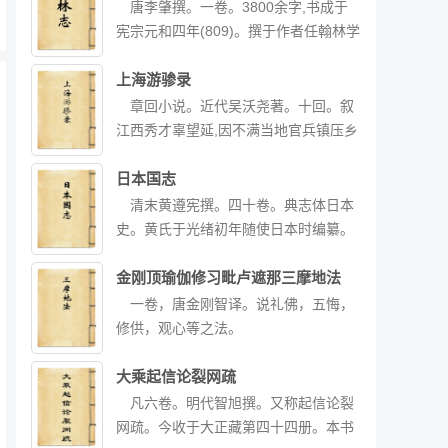
《泰和会语》、《宜山会语》、《避寇
唐李肇撰。一卷。3800余字,书成于
集》、《复性书院讲录》、《尔 雅台答
宪宗元和四年(809)。撰于作者任翰林学
问》、《老子道德经注》等。本书为国
士时,故所记唐代翰林渊源、建置与沿革
学大师马一浮先生于1937-1941年期间
诸事。凡有厅堂苑宇、学士职掌、仪
上海游骖录
所作。当时因抗日战争爆发，马一浮先
则、饮善、唱和等十三则。为记翰林院
章回小说。近代吴沃尧著。十回。叙
生由桐庐经赣、桂辗转避地至四川，故
掌故的最古之作。宋洪遵收入《翰苑群
江西秀才辜望延,因不满当地官兵镇压乡
自编为“避寇集"
书》。另有《百川学海》、《历代小
民,被诬为革命党逮捕。家人辜忠设计将
史》等本。
其救出,逃往上海,借住堂兄家。辜读
日本国志
《革命军》等书后,向往加入革命党,但
清末黄遵宪撰。四十卷。典志体日本
经人介绍所识革命党人,言语谈吐,均不
史。黄氏于光绪初年随使日本时编纂。
似有志之士。新交李若愚告知革命党人
光绪十三年(1887)成书。意在介绍日本
均不可靠,只需五十元,就能高呼皇帝万
明治维新后“百务并修，气象一新”的情
金刚顶瑜伽修习毗卢遮那三摩地法
岁。并为之设计宴请几位党人,使之显露
况，以供清廷取法。全书除卷首年表
一卷，唐金刚智译。说礼佛，五悔，
原形。席间,真如李所言,党人丑态百出,
外，分国统、邻交、天文、地理、职
修供，观心等之法。
甚至扬言,只要有钱,专制也使得,辜大失
官、食货等十二志。以详今略古史法，
所望。是时捕讯紧急,辜望延逃往日本。
于《国统志》所记日本古史沿革及明治
大乘起信论裂网疏
作者认为清政权无药可救,对革命党人也
维新史，《邻交志》所记中日二千年来
凡六卷。明代智旭撰。又称起信论裂
十分失望,将中国社会问题的症结归于道
经济、政治、文化交流史较详。而《职
网疏。今收于大正藏第四十四册。本书
德沦亡,呼吁“今日之社会诚岌岌可危,固
官》、《食货》诸志中，对明治维新后