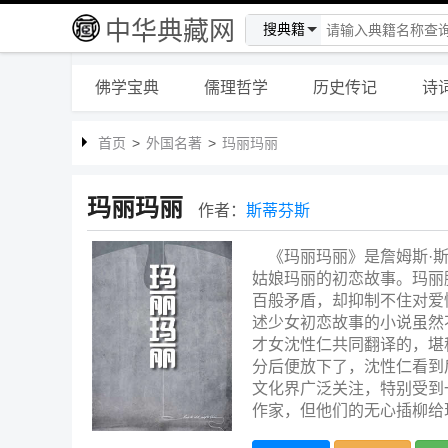
中华典藏网
搜典籍
佛学宝典
儒理哲学
历史传记
诗
首页
>
外国名著
>
玛丽玛丽
玛丽玛丽
作者：
斯蒂芬斯
《玛丽玛丽》是詹姆斯·
姑娘玛丽的初恋故事。玛丽
百般矛盾，却抑制不住对爱
述少女初恋故事的小说虽然
才女沈性仁共同翻译的，堪
分后便放下了，沈性仁看到
文化界广泛关注，特别受到
作家，但他们的无心插柳给