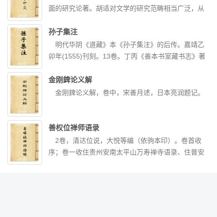
时期3个阶段。通过对前线和后方,德国法西斯集中营
要术》等。从辑本内容看,本书主要记述河西地区异
面的研究论著。胡适对文学的研究范畴相当广泛，从
和苏联国内集中营、莫斯科卢比扬卡监狱的描绘,以及
闻、趣事、风俗等。
诗词歌赋，到小说话本，无一不具。他对《红楼梦》
对农业集体化和1937年大清洗的回顾,展现出苏联军
研究、《水浒传》《西游记》等研究材料至今仍是解
孙子集注
人、科学家、医生、党政领导和普通百姓的生活和命
读这些名著的宝贵资料；此外，他对唐诗宋词元曲的
明代华阴《道藏》本《孙子集注》的后传。嘉靖乙
运的广阔画面。小说在苏联引起了强烈的反响,被称为
鉴赏分析，对明清时期的小说、话本的分析论证，至
卯年(1555)刊刻。13卷。丁丙《善本书室藏书志》著
“苏维埃的《战争与和平》”。小说中充满对历史事实的
今仍是国学经典教材。
录,称此书“即《宋志》所称《十家注》”。卷首有谈氏
反思,充满追求真理、寻根究底的哲理激情。是一部值
序。1936年商务印书馆《四部丛刊》影印。谈恺刻并
金刚錍论义解
得深入研究和探讨的重要作品。
序。前有《〈孙子集注〉序》，末署“嘉靖乙卯春正月
金刚錍论义解，卷中，宋善月述，日本亮润题记。
穀日锡山谈恺书虔台之思归轩”。嘉靖乙卯即嘉靖三十
四年(公元1555年)，“穀旦”，义为“良辰”。经校查，这
是依南宋《十一家注孙子》的翻刻本。书中凡引曹操
善权位禅师语录
注直称“曹操曰”，与南宋《十一家注孙子》同，而与孙
2卷，清达位说，大悦等编（依驹本印）。卷首收
星衍校《孙子十家注》所依据的底本华阴道藏本不
序；卷一收住贵州安南太平山万寿禅寺语录、住普安
同，其引曹操注一律称“曹公曰”。款式与南宋《十一家
松归山普光禅寺语录、住普安慈云山普祥禅寺语录、
注孙子》不同，宋人刻书习惯是在原文行内加注(双行
小参、示众。机缘、法语；卷二收颂古、杂著。分
小字)，此《孙子集注》则是原文占一行，注文另起一
灯、塔铭行实。收入《明嘉兴大藏经》第三十九册。
行，低原文一格，用与原文大小一样的字，依序排列
注文。此刻本对于校勘《孙子》有重要的价值(唯《行