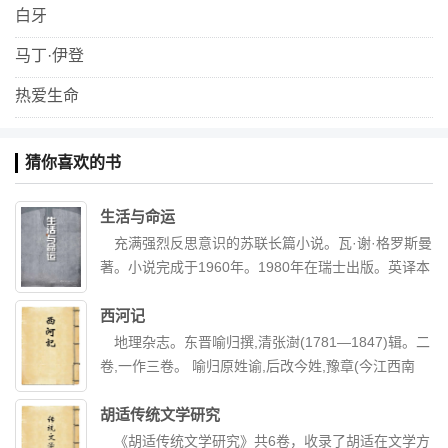
白牙
马丁·伊登
热爱生命
猜你喜欢的书
生活与命运
充满强烈反思意识的苏联长篇小说。瓦·谢·格罗斯曼
著。小说完成于1960年。1980年在瑞士出版。英译本
随后出版。苏联《十月》杂志1988年第1—4期连载。
中译本中国文联出版公司出版。本书是作者关于斯大
西河记
林格勒战役两部曲的第2部。第1部《为了正义的事
地理杂志。东晋喻归撰,清张澍(1781—1847)辑。二
业》,发表于1952年。《生活和命运》接续两部曲第1
卷,一作三卷。 喻归原姓谕,后改今姓,豫章(今江西南
部《为了正义的事业》中的历史事件,包括斯大林格勒
昌)人。官至侍御史;张澍有《蜀典》已著录。原书久
前线苏军最困难时期、调动预备部队准备反攻时期,以
佚,今存七条乃张氏辑自《初学记》、《艺文类聚》、
胡适传统文学研究
及展开大反攻、德军保卢斯集团军投降,苏军胜利西进
《太平御览》、《汉书注》、《史记索隐》、《齐民
《胡适传统文学研究》共6卷，收录了胡适在文学方