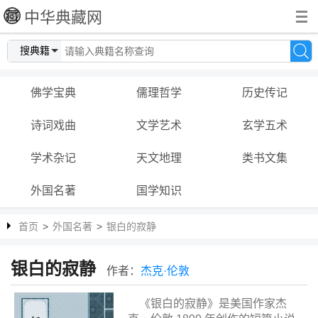
中华典藏网
搜典籍
佛学宝典
儒理哲学
历史传记
诗词戏曲
文学艺术
玄学五术
学术杂记
天文地理
类书文集
外国名著
国学知识
首页
>
外国名著
>
银白的寂静
银白的寂静
作者：
杰克·伦敦
《银白的寂静》是美国作家杰