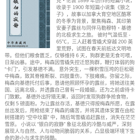
克・伦敦 1899 年创作的短篇小说，
收录于 1900 年短篇小说集《狼之
子》，故事以加拿大育空地区酷寒
的冬季为背景，聚焦梅森、其印第
安妻子露丝与同伴马勒穆特・基德
的北极求生之旅。 彼时气温低至 -
65℃，三人赶着雪橇犬穿越 200 英
里荒野，试图在春天前抵达文明地
带。但他们粮食匮乏，仅够维持 6 天，狗群更是无食可喂，
日渐凶暴。途中，梅森因雪橇失控迁怒狗群，鞭打体弱的狗
“卡门”，引发基德不满。 意外突生，一棵积雪压垮的巨松砸
中梅森，致其脊椎断裂、四肢重伤，下肢瘫痪。弥留之际，
梅森向基德托付后事，恳请他照顾怀孕的露丝，将她送往美
国、远离北极，并透露自己曾有一段婚姻，还为之前虐待卡
门致歉。 基德外出狩猎无果，返回时发现狗群争抢食物，
仅剩 5 磅面粉。为让露丝存活，基德只得按梅森所愿，在露
丝出发后，用枪结束了梅森的痛苦，并将其遗体安置在由松
树搭建的 “空中坟墓” 中，随后驾雪橇追赶露丝，消失在茫茫
雪原。 小说以 “银白的寂静” 象征北极的冷酷与威严，深刻
展现人与自然、人与动物间脆弱的关系，凸显极端环境下生
命的渺小与求生的残酷。