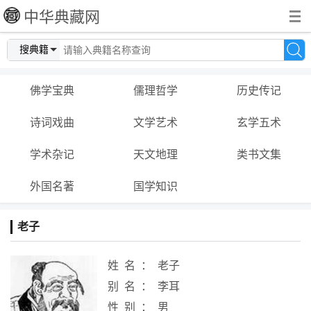
中华典藏网
搜典籍
佛学宝典
儒理哲学
历史传记
诗词戏曲
文学艺术
玄学五术
学术杂记
天文地理
类书文集
外国名著
国学知识
老子
姓名：
老子
别名：
李耳
性别：
男