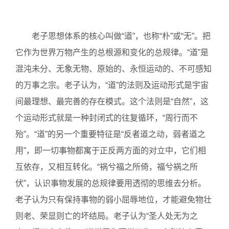
老子思想体系的核心叫做“道”，也称“朴”或“无”。把
它作为世界万物产生的总根源和变化的总规律。“道”是
混沌未分、无象无物、原始的、永恒运动的、不可感知
的万事之宗。老子认为，“道”的法则及运动形式是宇宙
间最理想、最完善的存在模式。这个法则是“自然”，这
个运动形式就是一种封闭式的往复循环，“周行而不
殆”。“道”的另一个重要特征是“反者道之动，弱者道之
用”，即一切事物都寓于正反两方面的对立中，它们相
互依存，又相互转化。“祸兮福之所倚，福兮祸之所
伏”，认识事物发展的总规律要用透彻的思维去分析。
老子认为只有保持事物的弱小屈辱地位，才能避免物壮
则老、荣显则亡的坏结局。老子认为“圣人处无为之