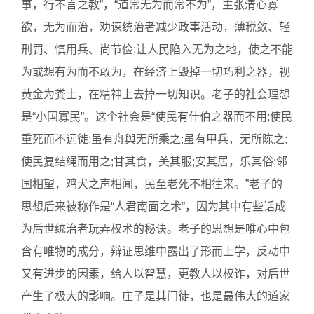
事，行不言之教”，“道常无为而常不为”，主张清心寡
欲，无为而治，劝谏统治者减少政事活动，薄税敛、轻
刑罚、慎用兵、尚节俭;让人民陷入无为之地，使之不能
为或想有为而不敢为，在经济上毁掉一切巧利之器，视
黄金为粪土，在精神上去掉一切知识。老子的社会理想
是“小国寡民”。这个社会是“使民有什伯之器而不用;使民
重死而不远徙;虽有舟舆无所乘之;虽有甲兵，无所陈之;
使民复结绳而用之;甘其食，美其服;安其居，乐其俗;邻
国相望，鸡犬之声相闻，民至老死不相往来。”老子的
思想后来被称作是“人君南面之术”，因为其中有些话成
为后世统治者玩弄权术的秘诀。老子的思想是唯心中包
含有唯物的成分，辩证思维中露出了形而上学，反动中
又有进步的因素，给人以智慧，更教人以权诈，对后世
产生了极大的影响。庄子是其门徒，也是最伟大的道家