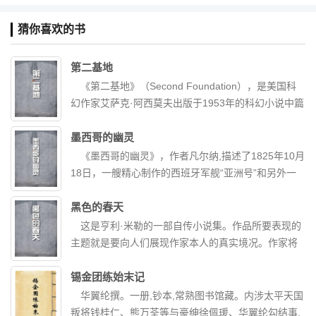
猜你喜欢的书
第二基地
《第二基地》（Second Foundation），是美国科
幻作家艾萨克·阿西莫夫出版于1953年的科幻小说中篇
集，“基地三部曲”的第三部。本书讲述了在骡攻占基地
之后，骡和第一基地的遗民寻找“谜”一般的第二基地的
墨西哥的幽灵
传奇事迹，共由两个中篇故事组成。《第二基地》是
《墨西哥的幽灵》，作者凡尔纳,描述了1825年10月
“基地”系列三部曲的最后一部。“谜”一般的第二基地的
18日，一艘精心制作的西班牙军舰“亚洲号”和另外一
存在成了众矢之的，骡要铲除它，而第一基地的移民
艘装着八尊大炮的双桅横帆船“康斯坦齐亚号”在格让岛
为了一个完全不同的理由也必须找到它，但是它究竟
解缆起航了。格让岛属于马里亚那群岛的一部分。
黑色的春天
在哪里呢？这部故事就是各方人马找寻第二基地的传
这是亨利·米勒的一部自传小说集。作品所要表现的
奇。骡倾全力寻找并铲除第二基地，却失败了。随
主题就是要向人们展现作家本人的真实境况。作家将
后，基地人员也千方百计寻找第二基地，因为他们不
此看做他自己的一幅“自画像”。在亨利·米勒看来，真
愿把建立新帝国的功业拱手让人。谁也没想到，寻找
实的自我不仅在于自我的外在经历，更重要的在于自
锡金团练始末记
的线索竟维系在一位小女孩身上。十四岁的艾嘉蒂娅
我的各种感觉、感受，自由的思想以及梦境与幻觉。
华翼纶撰。一册,钞本,常熟图书馆藏。内涉太平天国
怕得要死，她究竟发现了有关第二基地的什么秘密
于是，构成作品的是大量的超现实的梦幻、纷繁多变
叛将钱桂仁、熊万荃等与豪绅徐佩瑗、华翼纶勾结事,