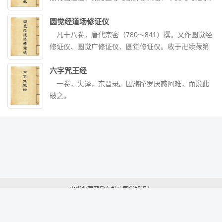
呢？
的象征以及对往事意识流式的追忆。除去魔幻一般的
也涉清朝利用徐、华作内应等情。已收入《太平天国
艺术表现手法，作家苦苦寻求梦想中的精神家园的执
资料》。
圆觉经道场修证仪
著一样惹人感动。
凡十八卷。唐代宗密（780～841）撰。又作圆觉经
修证仪、圆觉广修证仪、圆觉修证仪。收于卍续藏第
一二八册。内容记载关于礼忏禅观等之修行仪则。本
书系根据大方广圆觉修多罗了义经（圆觉经），以阐
六字咒王经
明佛教修行者于实际上之修行及宗教行事方面所应行
一卷，失译，东晋录。因旃陀罗厌惑阿难，而说此
之坐禅观法与忏悔灭罪之法，并规定赞仰讽诵加行礼
破之。
拜之行法。又本书于中国佛教之仪礼方面，系继承东
晋道安至天台智顗之实修体系，而与唐代慧觉之华严
经海印道场忏仪四十二卷，并称佳作。书中引用智顗
所著天台小止观之处甚多，然本书之重点在于巧妙地
将华严与禅之行法加以结合。又宋代净源（1011～
1088）将本书简化，着成圆觉经道场略本修证仪一
卷。
中华典藏网旨在推广国学知识！
吸取国学精华，传承中华文化！
本站非营利性站点，以方便网友为主，仅供学习。联系我们：